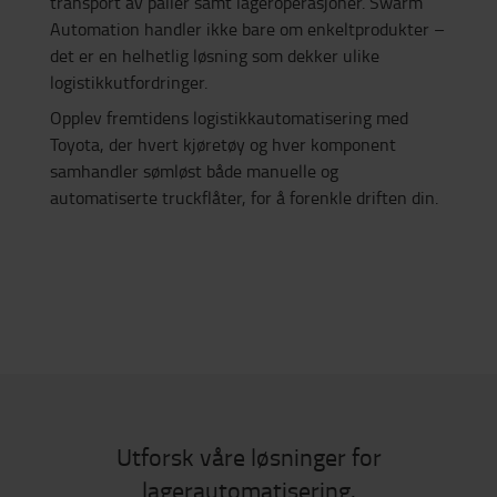
transport av paller samt lageroperasjoner. Swarm
Automation handler ikke bare om enkeltprodukter –
det er en helhetlig løsning som dekker ulike
logistikkutfordringer.
Opplev fremtidens logistikkautomatisering med
Toyota, der hvert kjøretøy og hver komponent
samhandler sømløst både manuelle og
automatiserte truckflåter, for å forenkle driften din.
Utforsk våre løsninger for
lagerautomatisering.