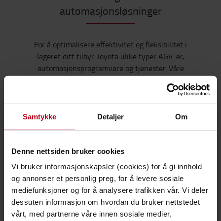
automasjonsløsninger
For å optimalisere effektivitet og fleksibilitet i
lageret ditt tilbyr Toyota ulike typer AGV-er,
automasjonsprogramvare og tjenester. Våre
komponenter er utviklet for enkel integrasjon med
din eksisterende infrastruktur, som for eksempel
lagerstyringssystemet ditt. De støtter deg gjennom
hele din automatiseringsreise innen
Samtykke
Detaljer
Om
materialhåndtering.
Denne nettsiden bruker cookies
Vi bruker informasjonskapsler (cookies) for å gi innhold
Automasjonsprogramvare
og annonser et personlig preg, for å levere sosiale
Pålitelig support
Automasjonsprosjektledelse
mediefunksjoner og for å analysere trafikken vår. Vi deler
dessuten informasjon om hvordan du bruker nettstedet
Semiautomatisert
shuttle
vårt, med partnerne våre innen sosiale medier,
Toyotas
Automatiserte