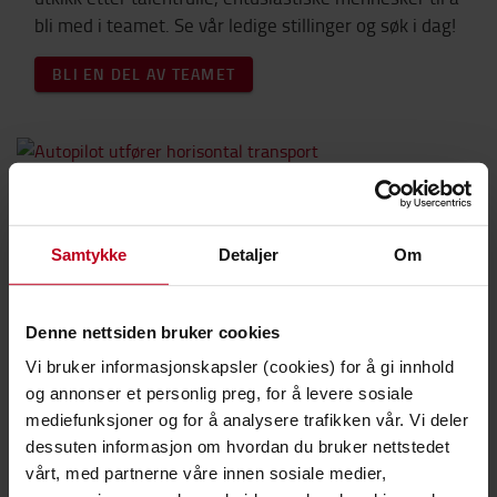
bli med i teamet. Se vår ledige stillinger og søk i dag!
BLI EN DEL AV TEAMET
Automatiserte løsninger
Gjennom vårt utvalg av automatiske trucker og
Samtykke
Detaljer
Om
lastebærere tilbyr vi avanserte, fleksible løsninger
for smart og kostnadseffektiv godstransport.
Denne nettsiden bruker cookies
LES MER
Vi bruker informasjonskapsler (cookies) for å gi innhold
og annonser et personlig preg, for å levere sosiale
mediefunksjoner og for å analysere trafikken vår. Vi deler
dessuten informasjon om hvordan du bruker nettstedet
vårt, med partnerne våre innen sosiale medier,