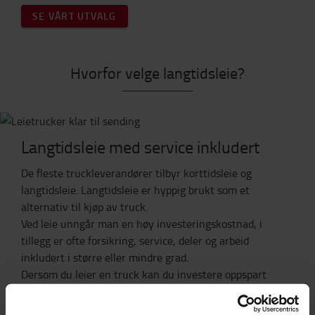
SE VÅRT UTVALG
Hvorfor velge langtidsleie?
Langtidsleie med service inkludert
De fleste truckleverandører tilbyr korttidsleie og
langtidsleie. Langtidsleie er hyppig brukt som et
alternativ til kjøp av truck.
Ved leie unngår man en høy investeringskostnad, i
tillegg er ofte forsikring, service, deler og arbeid
inkludert i større eller mindre grad.
Dersom du leier en truck kan du investere oppspart
kapital til noe annet som kan være med å utvikle
bedriftens produktivitet/kapital. Når det er lave renter,