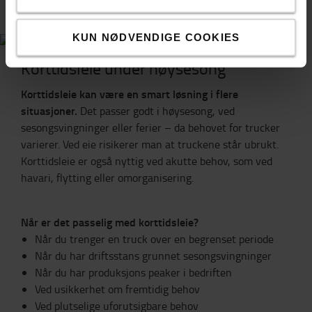
KUN NØDVENDIGE COOKIES
Korttidsleie under høysesong
Korttidsleie kan være en smart løsning i flere
situasjoner.
Det passer godt i høysesong, ved
sesongsvingninger eller ferier – da behovet for trucker
varierer. Ved eie risikerer man at truckene står ubrukt.
Korttidsleie er også nyttig ved akutte behov, som ved
havari, flytting eller omorganisering.
Når er det passelig med korttidsleie?
Når du trenger en truck over en begrenset periode
Når du har driftsstans grunnet sesongsvingninger
Når du har produksjons peaker i bedriften
Ved usikkerhet om fremtidig behov
Ved plutselige uforutsigbare behov