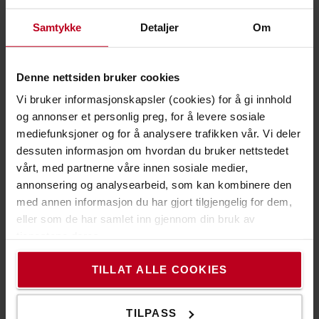
er det liten grunn til å binde kapital i en truck som
synker raskt i verdi. Dersom man velger leie er det lurt å
Samtykke
Detaljer
Om
være sikker på at utleier er sertifisert og at trucken blir
godt vedlikeholdt
Denne nettsiden bruker cookies
Når bør du velge langtidsleie?
Vi bruker informasjonskapsler (cookies) for å gi innhold
Når du ønsker en fast forutsigbar månedlig kostnad
og annonser et personlig preg, for å levere sosiale
Når du vet at fremtiden innebærer
mediefunksjoner og for å analysere trafikken vår. Vi deler
produksjonsendringer
dessuten informasjon om hvordan du bruker nettstedet
Dersom du ønsker å skape fleksibilitet i "truckparken"
vårt, med partnerne våre innen sosiale medier,
Når du ønsker å optimalisere din kjernevirksomhet og
annonsering og analysearbeid, som kan kombinere den
ikke binde kapital / bruke tid på truckdrift
med annen informasjon du har gjort tilgjengelig for dem,
Når du ønsker å slippe bekymringer rundt restverdi
eller som de har samlet inn gjennom din bruk av
tjenestene deres.
KONTAKT OSS FOR LANGTIDSLEIE
TILLAT ALLE COOKIES
Hvorfor velge korttidsleie?
TILPASS