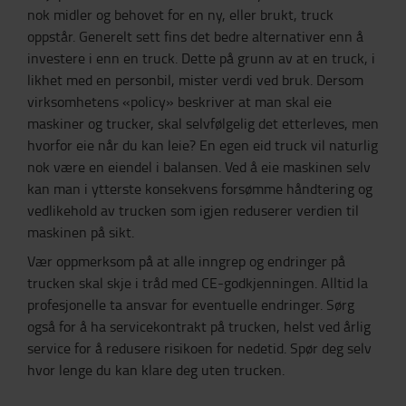
nok midler og behovet for en ny, eller brukt, truck
oppstår. Generelt sett fins det bedre alternativer enn å
investere i enn en truck. Dette på grunn av at en truck, i
likhet med en personbil, mister verdi ved bruk. Dersom
virksomhetens «policy» beskriver at man skal eie
maskiner og trucker, skal selvfølgelig det etterleves, men
hvorfor eie når du kan leie? En egen eid truck vil naturlig
nok være en eiendel i balansen. Ved å eie maskinen selv
kan man i ytterste konsekvens forsømme håndtering og
vedlikehold av trucken som igjen reduserer verdien til
maskinen på sikt.
Vær oppmerksom på at alle inngrep og endringer på
trucken skal skje i tråd med CE-godkjenningen. Alltid la
profesjonelle ta ansvar for eventuelle endringer. Sørg
også for å ha servicekontrakt på trucken, helst ved årlig
service for å redusere risikoen for nedetid. Spør deg selv
hvor lenge du kan klare deg uten trucken.