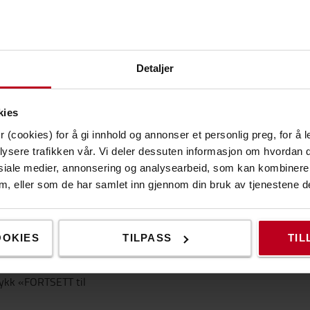
manavnet. Lengre navn
ekt firma. Når korrekt firma
p automatisk. MERK: Dersom
ed første kjøp. Skriv korrekt
Detaljer
kies
 (cookies) for å gi innhold og annonser et personlig preg, for å l
lysere trafikken vår. Vi deler dessuten informasjon om hvordan d
siale medier, annonsering og analysearbeid, som kan kombiner
 dem, eller som de har samlet inn gjennom din bruk av tjenestene d
«FORTSETT til betaling».
OOKIES
TILPASS
TIL
rykk «FORTSETT til