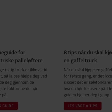
peguide for
8 tips når du skal kj
triske palleløftere
en gaffeltruck
ge riktig truck er ikke alltid
Når du skal kjøpe en gaffe
t, så la oss hjelpe deg ved
for første gang, er det ikke
ide deg gjennom de
sikkert det er selvforklare
gste faktorene du bør
hva du bør fokusere på. D
 på.
guiden hjelper deg i gang.
S GUIDE
LES VÅRE 8 TIPS