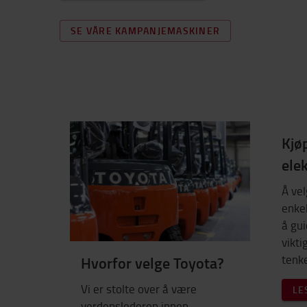
SE VÅRE KAMPANJEMASKINER
Kjø
elek
Å vel
enkel
å gu
vikti
tenke
Hvorfor velge Toyota?
Vi er stolte over å være
LE
verdenslederen innen