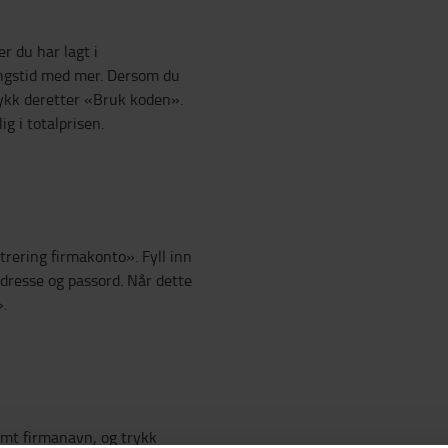
r du har lagt i
ingstid med mer. Dersom du
rykk deretter «Bruk koden».
g i totalprisen.
trering firmakonto». Fyll inn
adresse og passord. Når dette
».
samt firmanavn, og trykk