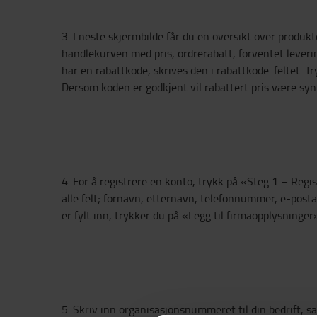
3. I neste skjermbilde får du en oversikt over produkte
handlekurven med pris, ordrerabatt, forventet lever
har en rabattkode, skrives den i rabattkode-feltet. T
Dersom koden er godkjent vil rabattert pris være synli
4. For å registrere en konto, trykk på «Steg 1 – Regis
alle felt; fornavn, etternavn, telefonnummer, e-post
er fylt inn, trykker du på «Legg til firmaopplysninger
5. Skriv inn organisasjonsnummeret til din bedrift, 