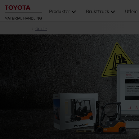
Produkter
Brukttruck
Utleie
Guider