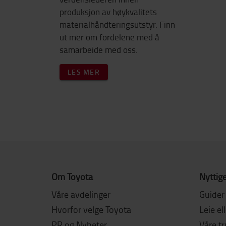
produksjon av høykvalitets
materialhåndteringsutstyr. Finn
ut mer om fordelene med å
samarbeide med oss.
LES MER
Om Toyota
Nyttige
Våre avdelinger
Guider
Hvorfor velge Toyota
Leie el
PR og Nyheter
Våre t