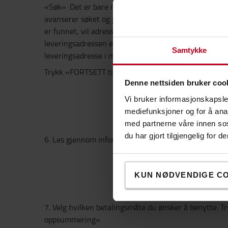
«Søk». Det er bare nødvendig å søke på deler av fir
avanserer søket og gjør det vanskeligere å finne korr
er funnet, vil adresse og leveringsadresse dukke op
leveringsadressen er feil, kan ikke dette endres her v
Samtykke
leveringsadresse i meldingsfeltet på Steg 4.
Trykk «FORTSETT til Levering».
Denne nettsiden bruker coo
Vi bruker informasjonskapsler
mediefunksjoner og for å ana
med partnerne våre innen so
du har gjort tilgjengelig for
6. Les gjennom informasjon rundt levering, og trykk 
KUN NØDVENDIGE C
7. Velg hvilken betalingsmåte du ønsker å benytte. T
oppsummering».