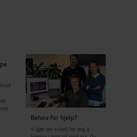
øpe
ltruck
nde
enne
Behov for hjelp?
Vi gjør det enkelt for deg å
komme i kontakt med oss. Du