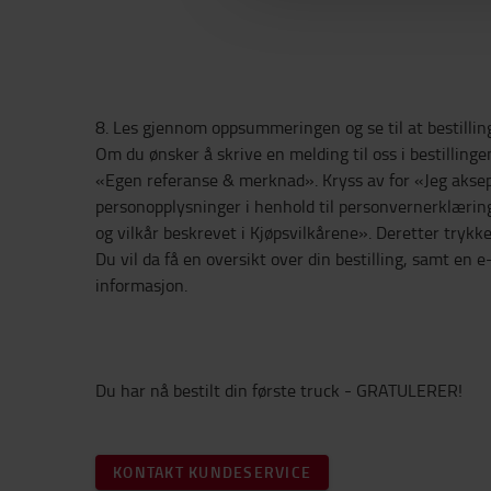
8. Les gjennom oppsummeringen og se til at bestillin
Om du ønsker å skrive en melding til oss i bestillinge
«Egen referanse & merknad». Kryss av for «Jeg akse
personopplysninger i henhold til personvernerklæring
og vilkår beskrevet i Kjøpsvilkårene». Deretter try
Du vil da få en oversikt over din bestilling, samt e
informasjon.
Du har nå bestilt din første truck - GRATULERER!
KONTAKT KUNDESERVICE