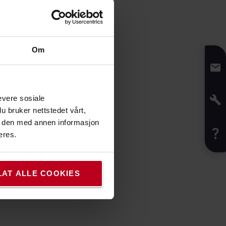
Om
evere sosiale
u bruker nettstedet vårt,
e den med annen informasjon
eres.
LAT ALLE COOKIES