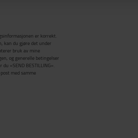
gsinformasjonen er korrekt.
n, kan du gjøre det under
pterer bruk av mine
en, og generelle betingelser
kker du «SEND BESTILLING».
n e-post med samme