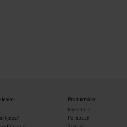
 lenker
Produktsider
Jekketralle
ler kjøpe?
Palletruck
ruckførerkurs
Stablere