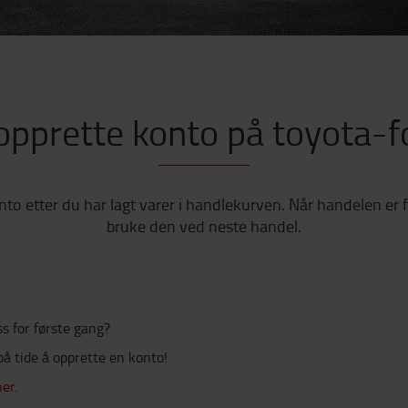
pprette konto på toyota-fo
to etter du har lagt varer i handlekurven. Når handelen er fu
bruke den ved neste handel.
ss for første gang?
på tide å opprette en konto!
her
.