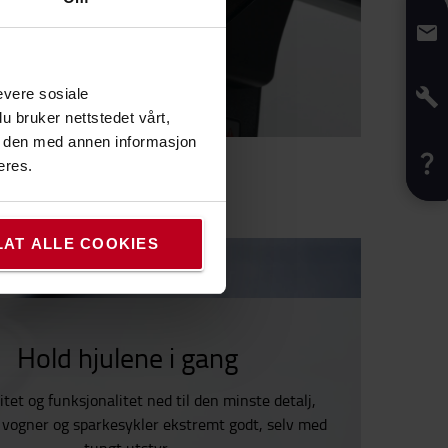
evere sosiale
u bruker nettstedet vårt,
e den med annen informasjon
eres.
LAT ALLE COOKIES
Hold hjulene i gang
tet og funksjonalitet ned til den minste detalj,
e vogner og sparkesykler ekstremt godt, selv med
tungt utstyr.