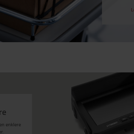
L
re
en enklere
r.