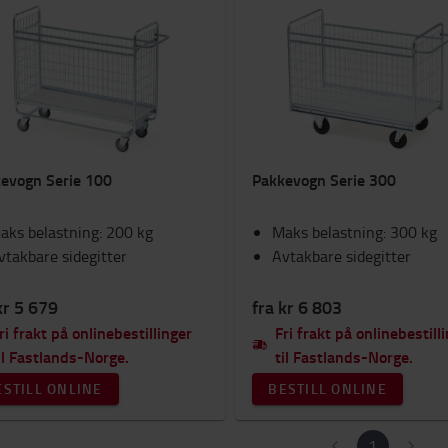
evogn Serie 100
Pakkevogn Serie 300
aks belastning: 200 kg
Maks belastning: 300 kg
vtakbare sidegitter
Avtakbare sidegitter
kr 5 679
fra kr 6 803
ri frakt på onlinebestillinger
Fri frakt på onlinebestill
il Fastlands-Norge.
til Fastlands-Norge.
ESTILL ONLINE
BESTILL ONLINE
1