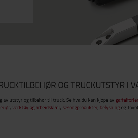
TRUCKTILBEHØR OG TRUCKUTSTYR I V
lg av utstyr og tilbehør til truck. Se hva du kan kjøpe av
gaffelforl
eriør
,
verktøy og arbeidsklær
,
sesongprodukter
,
belysning
og Toyot