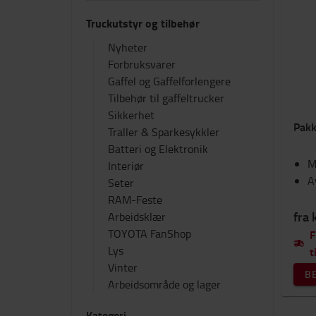
Truckutstyr og tilbehør
Nyheter
Forbruksvarer
Gaffel og Gaffelforlengere
Tilbehør til gaffeltrucker
Sikkerhet
Pakk
Traller & Sparkesykkler
Batteri og Elektronik
M
Interiør
A
Seter
RAM-Feste
fra 
Arbeidsklær
TOYOTA FanShop
F
Lys
t
Vinter
B
Arbeidsområde og lager
Kategori