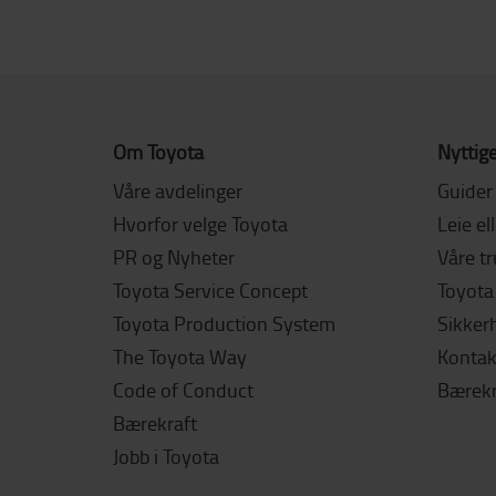
Om Toyota
Nyttige
Våre avdelinger
Guider
Hvorfor velge Toyota
Leie el
PR og Nyheter
Våre t
Toyota Service Concept
Toyota 
Toyota Production System
Sikker
The Toyota Way
Kontak
Code of Conduct
Bærekr
Bærekraft
Jobb i Toyota