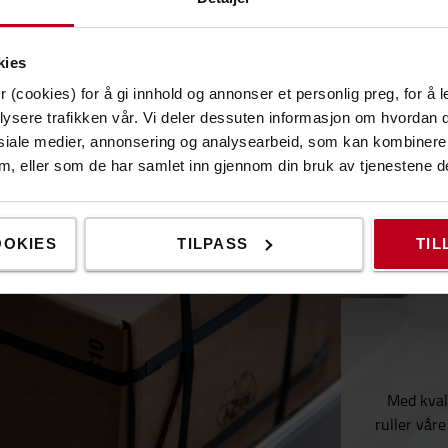
kies
 (cookies) for å gi innhold og annonser et personlig preg, for å l
lysere trafikken vår. Vi deler dessuten informasjon om hvordan d
siale medier, annonsering og analysearbeid, som kan kombiner
 dem, eller som de har samlet inn gjennom din bruk av tjenestene d
OOKIES
TILPASS
TIL
Med kvali
ruller vår