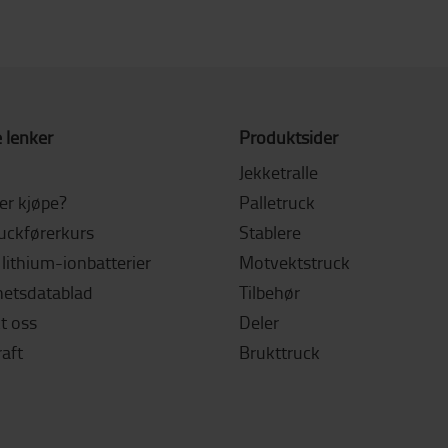
 lenker
Produktsider
Jekketralle
ler kjøpe?
Palletruck
ruckførerkurs
Stablere
lithium-ionbatterier
Motvektstruck
hetsdatablad
Tilbehør
t oss
Deler
aft
Brukttruck