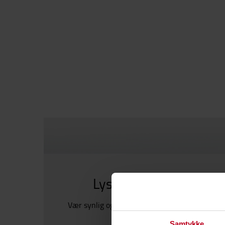
Lys opp arbeidsplasse
Vær synlig og forbedre sikkerheten med våre 
innen belysning.
Samtykke