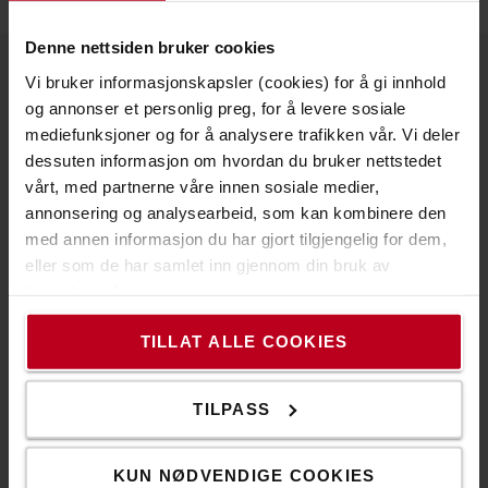
Denne nettsiden bruker cookies
Vi bruker informasjonskapsler (cookies) for å gi innhold
Om Toyota
og annonser et personlig preg, for å levere sosiale
mediefunksjoner og for å analysere trafikken vår. Vi deler
Våre avdelinger
dessuten informasjon om hvordan du bruker nettstedet
vårt, med partnerne våre innen sosiale medier,
Hvorfor velge Toyota
annonsering og analysearbeid, som kan kombinere den
PR og Nyheter
med annen informasjon du har gjort tilgjengelig for dem,
eller som de har samlet inn gjennom din bruk av
Toyota Service Concept
tjenestene deres.
Toyota Production System
TILLAT ALLE COOKIES
The Toyota Way
Code of Conduct
TILPASS
Bærekraft
KUN NØDVENDIGE COOKIES