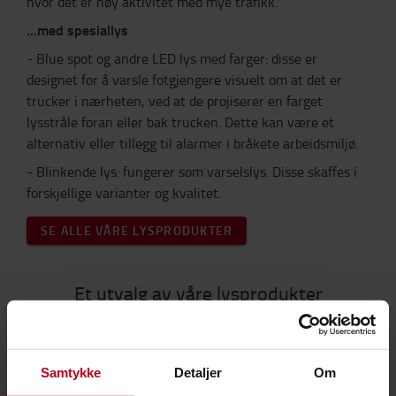
hvor det er høy aktivitet med mye trafikk.
...med spesiallys
- Blue spot og andre LED lys med farger: disse er
designet for å varsle fotgjengere visuelt om at det er
trucker i nærheten, ved at de projiserer en farget
lysstråle foran eller bak trucken. Dette kan være et
alternativ eller tillegg til alarmer i bråkete arbeidsmiljø.
- Blinkende lys: fungerer som varselslys. Disse skaffes i
forskjellige varianter og kvalitet.
SE ALLE VÅRE LYSPRODUKTER
Et utvalg av våre lysprodukter
Samtykke
Detaljer
Om