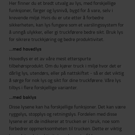
Her finner du et bredt utvalg av lys, med forskjellige
funksjoner, farger og lysnivå, bygd for å vare, selv i
krevende miljø. Hvis du er ute etter å forbedre
sikkerheten, kan lys fungere som et varslingssystem for
å unngå ulykker, eller gi truckførere bedre sikt. Bruk lys
for sikrere truckkjøring og bedre produktivitet.
...med hovedlys
Hovedlys er et av våre mest etterspurte
tilbehørsprodukt. Om du kjører truck i miljø hvor det er
dårlig lys, utendørs, eller på nattskiftet - så er det viktig
å sørge for nok lys og sikt for dine truckførere. Våre lys
tilbys i flere forskjellige varianter.
...med baklys
Disse lysene kan ha forskjellige funksjoner. Det kan være
ryggelys, stopplys og retningslys. Fordelen med disse
lysene er at de indikerer at trucken er i bruk, noe som
forbedrer oppmerksomheten til trucken. Dette er viktig