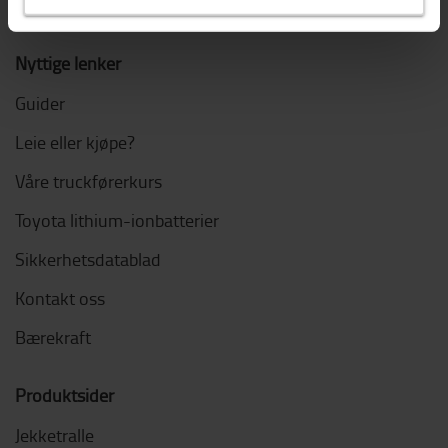
Jobb i Toyota
Nyttige lenker
Guider
Leie eller kjøpe?
Våre truckførerkurs
Toyota lithium-ionbatterier
Sikkerhetsdatablad
Kontakt oss
Bærekraft
Produktsider
Jekketralle