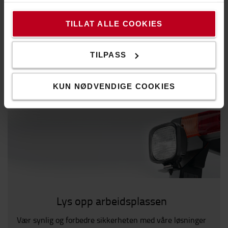
TILLAT ALLE COOKIES
ANBEFALTE PRODUKTER
TILPASS
POPULÆRE PRODUKTER
KUN NØDVENDIGE COOKIES
Lys opp arbeidsplassen
Vær synlig og forbedre sikkerheten med våre løsninger