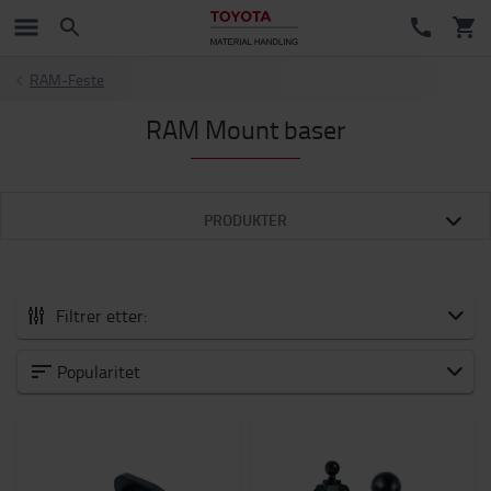
RAM-Feste
RAM Mount baser
PRODUKTER
Filtrer etter:
Truckutstyr og tilbehør
Popularitet
Nyheter
Forbruksvarer
Gaffel og Gaffelforlengere
Tilbehør til gaffeltrucker