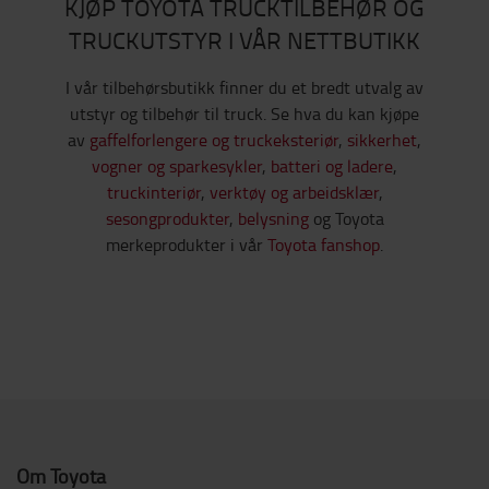
KJØP TOYOTA TRUCKTILBEHØR OG
TRUCKUTSTYR I VÅR NETTBUTIKK
I vår tilbehørsbutikk finner du et bredt utvalg av
utstyr og tilbehør til truck. Se hva du kan kjøpe
av
gaffelforlengere og truckeksteriør
,
sikkerhet
,
vogner og sparkesykler
,
batteri og ladere
,
truckinteriør
,
verktøy og arbeidsklær
,
sesongprodukter
,
belysning
og Toyota
merkeprodukter i vår
Toyota fanshop
.
Om Toyota