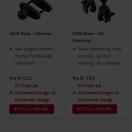
Sikkerhet
Traller & Sparkesykkler
Batteri og Elektronik
Interiør
RAM Base - Klemme
RAM Base - Klo
Seter
(klemme)
RAM-Feste
Kan velges mellom
Arbeidsklær
Rask montering: uten
mange forskjellige
TOYOTA FanShop
verktøy, og uten
størrelser
Lys
borring i ditt kjøretøy
Vinter
Arbeidsområde og lager
fra kr 422
fra kr 703
Fri frakt på
Fri frakt på
Kategori
onlinebestillinger til
onlinebestillinger til
Fastlands-Norge.
Fastlands-Norge.
RAM Mount baser
(10)
BESTILL ONLINE
BESTILL ONLINE