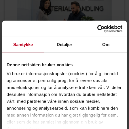
Samtykke
Detaljer
Om
Trenger du hjelp eller
Denne nettsiden bruker cookies
rådgivning?
Vi bruker informasjonskapsler (cookies) for å gi innhold
Vi er her for å hjelpe deg!
og annonser et personlig preg, for å levere sosiale
mediefunksjoner og for å analysere trafikken vår. Vi deler
KONTAKT OSS
dessuten informasjon om hvordan du bruker nettstedet
vårt, med partnerne våre innen sosiale medier,
annonsering og analysearbeid, som kan kombinere den
med annen informasjon du har gjort tilgjengelig for dem,
eller som de har samlet inn gjennom din bruk av
tjenestene deres.