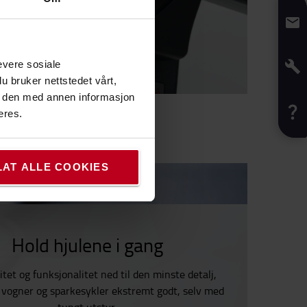
evere sosiale
u bruker nettstedet vårt,
e den med annen informasjon
eres.
LAT ALLE COOKIES
Hold hjulene i gang
tet og funksjonalitet ned til den minste detalj,
e vogner og sparkesykler ekstremt godt, selv med
tungt utstyr.