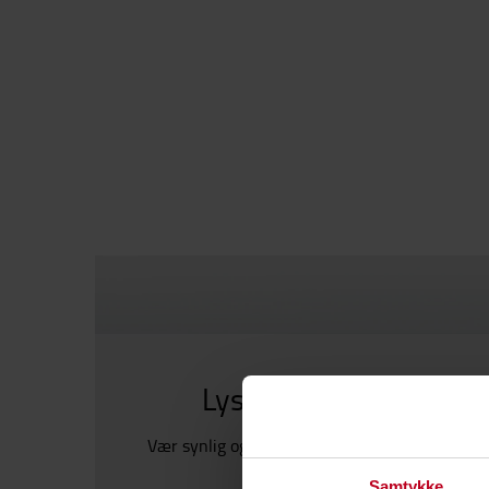
Lys opp arbeidsplasse
Vær synlig og forbedre sikkerheten med våre 
innen belysning.
Samtykke