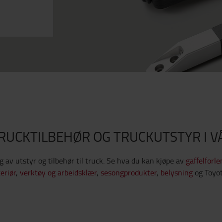
TRUCKTILBEHØR OG TRUCKUTSTYR I V
lg av utstyr og tilbehør til truck. Se hva du kan kjøpe av
gaffelforl
eriør
,
verktøy og arbeidsklær
,
sesongprodukter
,
belysning
og Toyot