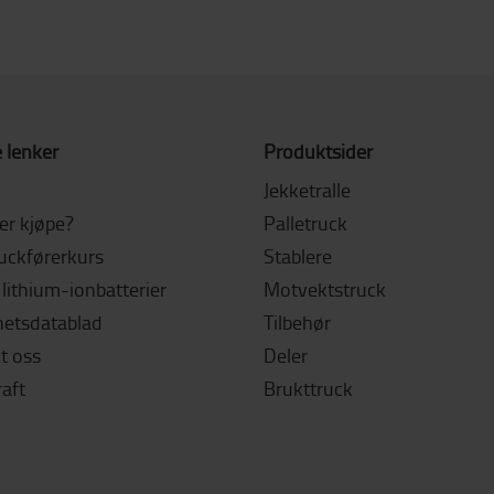
 lenker
Produktsider
Jekketralle
ler kjøpe?
Palletruck
ruckførerkurs
Stablere
lithium-ionbatterier
Motvektstruck
hetsdatablad
Tilbehør
t oss
Deler
aft
Brukttruck