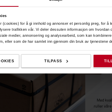
kies
 (cookies) for å gi innhold og annonser et personlig preg, for å l
lysere trafikken vår. Vi deler dessuten informasjon om hvordan d
siale medier, annonsering og analysearbeid, som kan kombiner
 dem, eller som de har samlet inn gjennom din bruk av tjenestene d
OOKIES
TILPASS
TIL
Med kvali
ruller vår