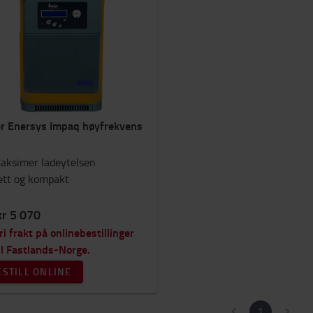
r Enersys Impaq høyfrekvens
aksimer ladeytelsen
ett og kompakt
kr 5 070
ri frakt på onlinebestillinger
il Fastlands-Norge.
ESTILL ONLINE
1