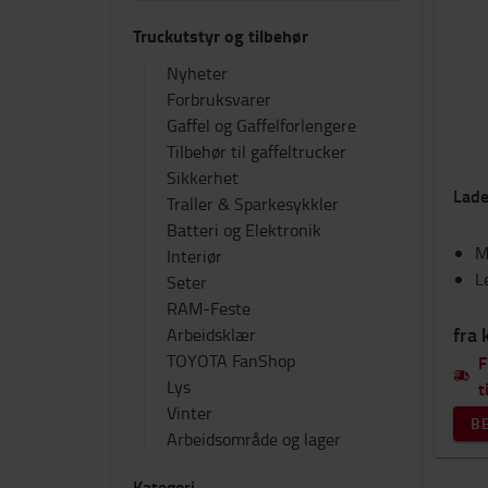
Truckutstyr og tilbehør
Nyheter
Forbruksvarer
Gaffel og Gaffelforlengere
Tilbehør til gaffeltrucker
Sikkerhet
Lade
Traller & Sparkesykkler
Batteri og Elektronik
M
Interiør
L
Seter
RAM-Feste
fra 
Arbeidsklær
TOYOTA FanShop
F
Lys
t
Vinter
B
Arbeidsområde og lager
Kategori