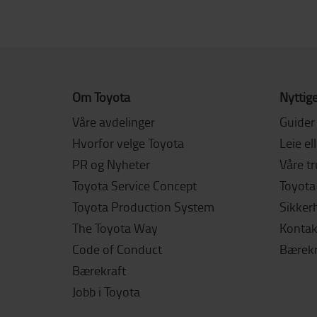
Om Toyota
Nyttige
Våre avdelinger
Guider
Hvorfor velge Toyota
Leie el
PR og Nyheter
Våre t
Toyota Service Concept
Toyota 
Toyota Production System
Sikker
The Toyota Way
Kontak
Code of Conduct
Bærekr
Bærekraft
Jobb i Toyota