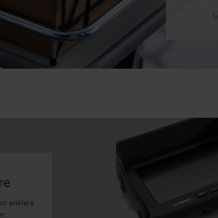
L
re
en enklere
r.