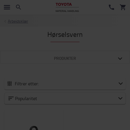
Arbeidsklær
Hørselsvern
PRODUKTER
Filtrer etter:
Truckutstyr og tilbehør
Popularitet
Nyheter
Forbruksvarer
Gaffel og Gaffelforlengere
Tilbehør til gaffeltrucker