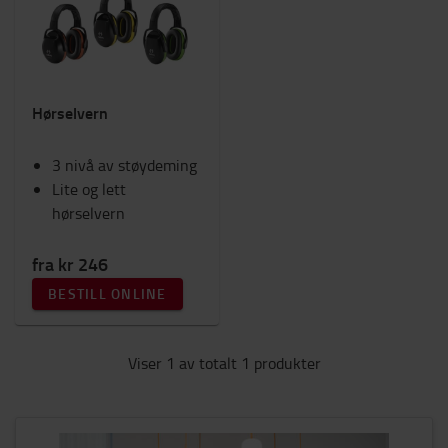
Sikkerhet
Traller & Sparkesykkler
Batteri og Elektronik
Interiør
Hørselvern
Seter
RAM-Feste
3 nivå av støydeming
Arbeidsklær
Lite og lett
TOYOTA FanShop
hørselvern
Lys
Vinter
Arbeidsområde og lager
fra kr 246
BESTILL ONLINE
Kategori
Hørselsvern
(1)
Viser 1 av totalt 1 produkter