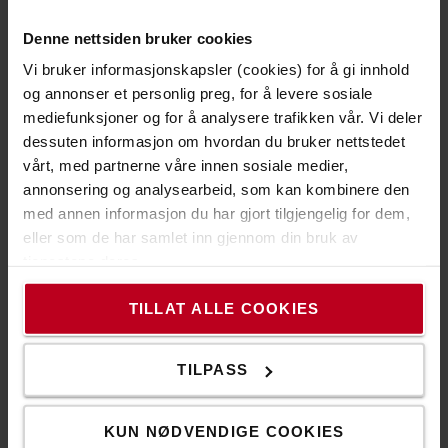
med tungt utstyr.
Denne nettsiden bruker cookies
Les mer om våre vogner og sparkesykler
Vi bruker informasjonskapsler (cookies) for å gi innhold
og annonser et personlig preg, for å levere sosiale
mediefunksjoner og for å analysere trafikken vår. Vi deler
dessuten informasjon om hvordan du bruker nettstedet
vårt, med partnerne våre innen sosiale medier,
annonsering og analysearbeid, som kan kombinere den
med annen informasjon du har gjort tilgjengelig for dem,
eller som de har samlet inn gjennom din bruk av
tjenestene deres.
TILLAT ALLE COOKIES
Bedre sikt for truckførere
Et kamerasystem kan gjøre materialhåndteringen
TILPASS
enklere og tryggere, selv i travle trange områder.
Se mer om vårt kamerasystem
KUN NØDVENDIGE COOKIES