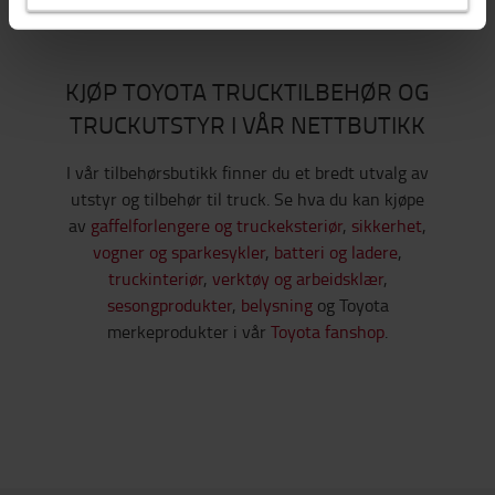
KJØP TOYOTA TRUCKTILBEHØR OG
TRUCKUTSTYR I VÅR NETTBUTIKK
I vår tilbehørsbutikk finner du et bredt utvalg av
utstyr og tilbehør til truck. Se hva du kan kjøpe
av
gaffelforlengere og truckeksteriør
,
sikkerhet
,
vogner og sparkesykler
,
batteri og ladere
,
truckinteriør
,
verktøy og arbeidsklær
,
sesongprodukter
,
belysning
og Toyota
merkeprodukter i vår
Toyota fanshop
.