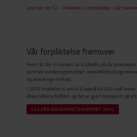
Les mer om S2 – Arbeidere i verdikjeden i vår bærek
Vår forpliktelse fremover
Hvert år blir vi vurdert av EcoVadis på vår prestasjon
sentrale vurderingsområder: arbeidsforhold og mennes
og ansvarlige innkjøp.
I 2025 forpliktet vi oss til å oppnå 45 ESG-mål innen
disse målene fullført, og det er gjort fremskritt på yt
LES VÅR BÆREKRAFTSRAPPORT 2025