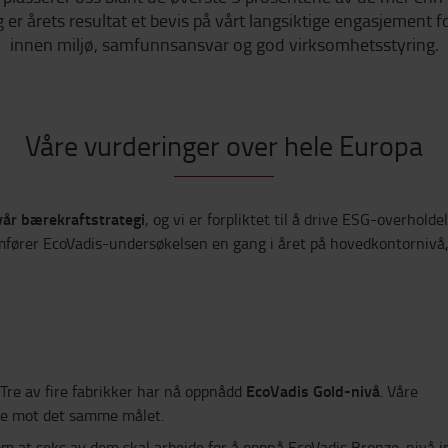
er årets resultat et bevis på vårt langsiktige engasjement fo
innen miljø, samfunnsansvar og god virksomhetsstyring.
Våre vurderinger over hele Europa
vår bærekraftstrategi
, og vi er forpliktet til å drive ESG-overhold
mfører EcoVadis-undersøkelsen en gang i året på hovedkontornivå, 
EcoVadis Gold-nivå
 Tre av fire fabrikker har nå oppnådd
. Våre
ere mot det samme målet.
 om at seks av dem skal arbeide for å oppnå EcoVadis Bronze-nivå 