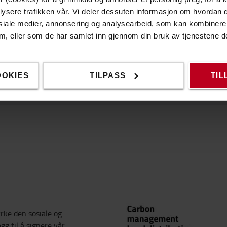
lysere trafikken vår. Vi deler dessuten informasjon om hvordan d
siale medier, annonsering og analysearbeid, som kan kombiner
 dem, eller som de har samlet inn gjennom din bruk av tjenestene d
OOKIES
TILPASS
TIL
yrke den sosiale og
gg til å signere vår