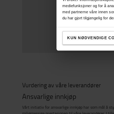
mediefunksjoner og for å ana
med partnerne våre innen so
du har gjort tilgjengelig for
KUN NØDVENDIGE C
Vurdering av våre leverandører
Ansvarlige innkjøp
Vårt initiativ for ansvarlige innkjøp har som mål å st
miljømessige prestasjonen til våre leverandører. I tille