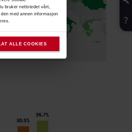
u bruker nettstedet vårt,
e den med annen informasjon
eres.
LAT ALLE COOKIES