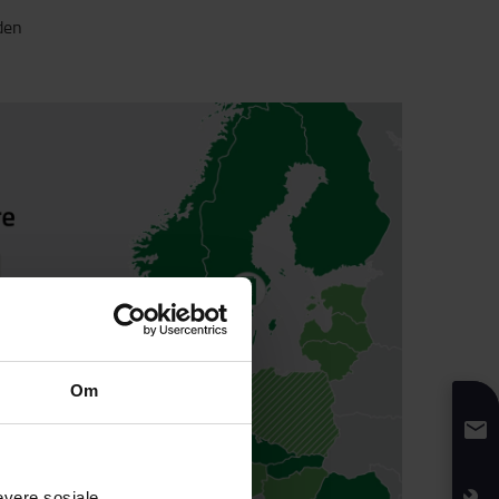
den
Om
evere sosiale