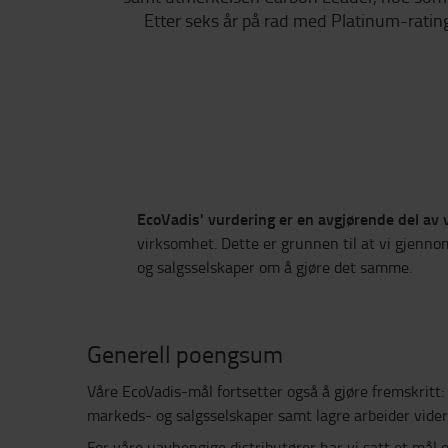
Etter seks år på rad med Platinum-rating 
EcoVadis' vurdering er en avgjørende del av 
virksomhet. Dette er grunnen til at vi gjenno
og salgsselskaper om å gjøre det samme.
Generell poengsum
Våre EcoVadis-mål fortsetter også å gjøre fremskritt:
markeds- og salgsselskaper samt lagre arbeider vid
For våre uavhengige distributører har vi satt et mål