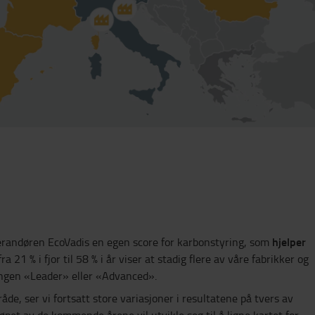
hjelper
everandøren EcoVadis en egen score for karbonstyring, som
ra 21 % i fjor til 58 % i år viser at stadig flere av våre fabrikker og
ingen «Leader» eller «Advanced».
de, ser vi fortsatt store variasjoner i resultatene på tvers av
 løpet av de kommende årene vil utvikle seg til å ligne kartet for