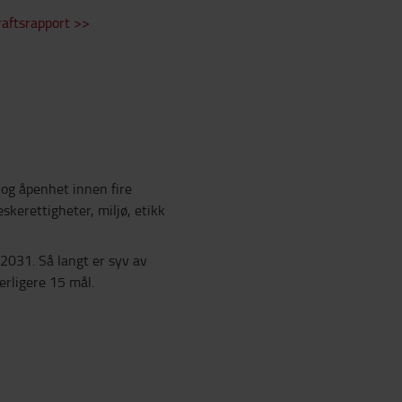
raftsrapport >>
 og åpenhet innen fire
kerettigheter, miljø, etikk
 2031. Så langt er syv av
terligere 15 mål.