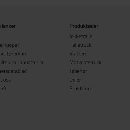
 lenker
Produktsider
Jekketralle
ler kjøpe?
Palletruck
ruckførerkurs
Stablere
lithium-ionbatterier
Motvektstruck
hetsdatablad
Tilbehør
t oss
Deler
aft
Brukttruck