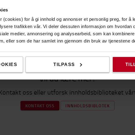
kies
 (cookies) for å gi innhold og annonser et personlig preg, for å l
lysere trafikken vår. Vi deler dessuten informasjon om hvordan d
siale medier, annonsering og analysearbeid, som kan kombiner
 dem, eller som de har samlet inn gjennom din bruk av tjenestene d
OOKIES
TILPASS
TIL
Vil du lære mer?
Kontakt oss eller utforsk innholdsbiblioteket vår
KONTAKT OSS
INNHOLDSBIBLOTEK