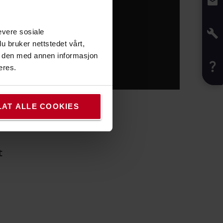
evere sosiale
u bruker nettstedet vårt,
e den med annen informasjon
eres.
LAT ALLE COOKIES
t