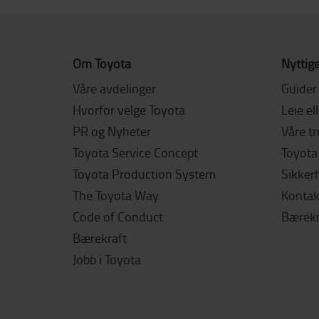
Om Toyota
Nyttige
Våre avdelinger
Guider
Hvorfor velge Toyota
Leie el
PR og Nyheter
Våre t
Toyota Service Concept
Toyota 
Toyota Production System
Sikker
The Toyota Way
Kontak
Code of Conduct
Bærekr
Bærekraft
Jobb i Toyota