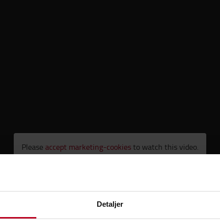
Please
accept marketing-cookies
to watch this video.
Detaljer