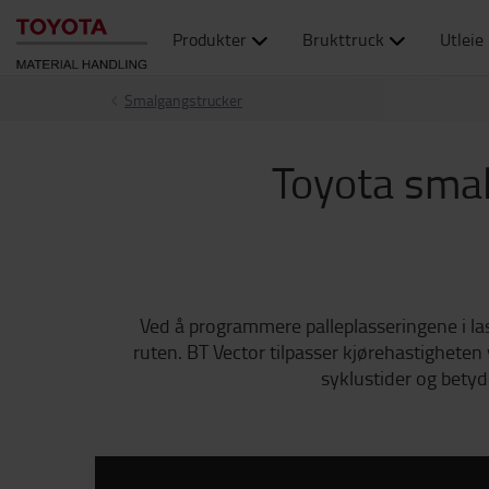
Produkter
Brukttruck
Utleie
Smalgangstrucker
Toyota smal
Ved å programmere palleplasseringene i las
ruten. BT Vector tilpasser kjørehastigheten 
syklustider og betyd