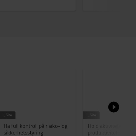
I_Site
I_Site
Ha full kontroll på risiko- og
Hold aktiviteten i ga
sikkerhetsstyring
produktiviteten.