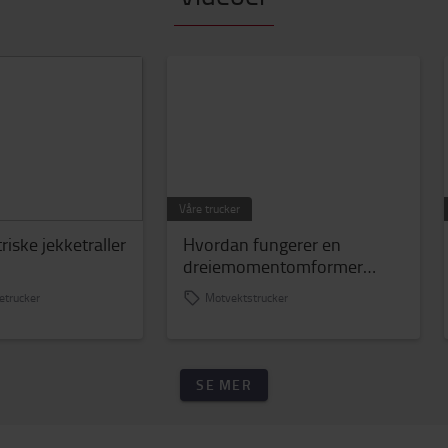
Våre trucker
riske jekketraller
Hvordan fungerer en
dreiemomentomformer
girkasse?
letrucker
Motvektstrucker
SE MER