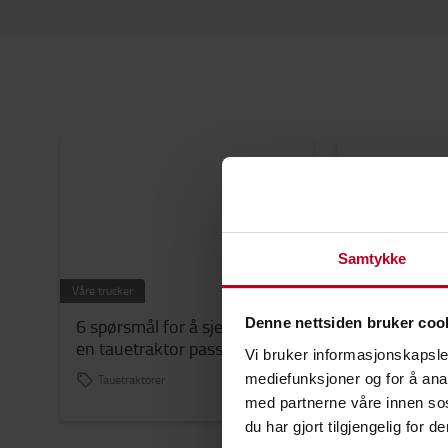
Samtykke
Våre trucker
Våre trucker
6 spørsmål for å sjekke om
Denne nettsiden bruker coo
How much c
en tauetraktor passer for deg
with an elect
Vi bruker informasjonskapsler
mediefunksjoner og for å ana
Tauetraktorer
Elektriske mot
Motvektstruck
med partnerne våre innen so
du har gjort tilgjengelig for