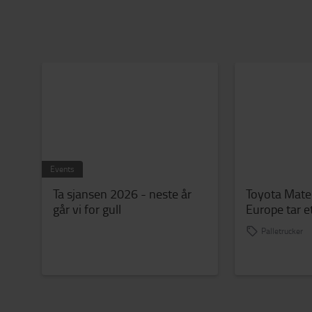
Events
Ta sjansen 2026 - neste år
Toyota Mater
går vi for gull
Europe tar e
netto null 
Palletrucker
stål