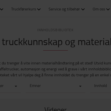
Truckførerkurs
Service og tilbehør
Om oss
INNHOLDSBIBLIOTEK
il truckkunnskap og materi
t du trenger å vite innen materialhåndtering på et sted! Utvid k
feltrucker, automasjon og energi ved å grave i vårt innholdsbibliot
oteket vårt vil hjelpe deg å finne innholdet du trenger på en enkel
ger
Emner
Innhold
Videoer