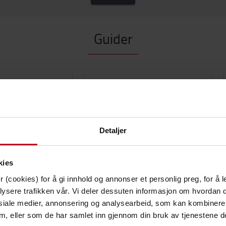
Guider
Detaljer
Våre trucker
kies
an you save
Hvor mye manøvreringsplass
ric forklift?
trenger en truck?
 (cookies) for å gi innhold og annonser et personlig preg, for å l
lysere trafikken vår. Vi deler dessuten informasjon om hvordan d
vektstrucker,
er
siale medier, annonsering og analysearbeid, som kan kombiner
 dem, eller som de har samlet inn gjennom din bruk av tjenestene d