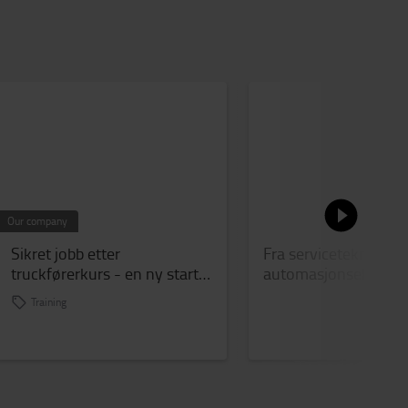
Our company
Sikret jobb etter
Fra servicetekniker ti
truckførerkurs - en ny start
automasjonsekspert
for Hisham
Karriere og
Training
kompetanseutvikling
Toyota Material Hand