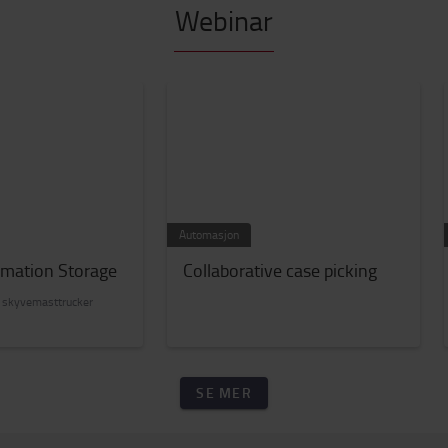
Webinar
Automasjon
mation Storage
Collaborative case picking
 skyvemasttrucker
SE MER