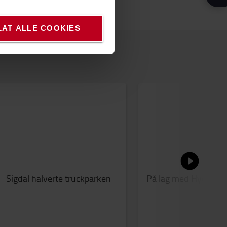
LAT ALLE COOKIES
Sigdal halverte truckparken
På lag med Hydro