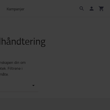
Kampanjer
alhåndtering
unnskapen din om
ek. Filtrene i
 måte.