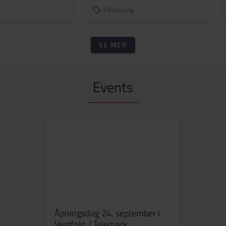
kostnadene
Flåtestyring
SE MER
Events
Åpningsdag 24. september i
Vestfold / Telemark