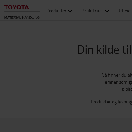
Produkter
Brukttruck
Utleie
Din kilde t
Nå finner du al
emner som gaf
bibli
Produkter og løsnin