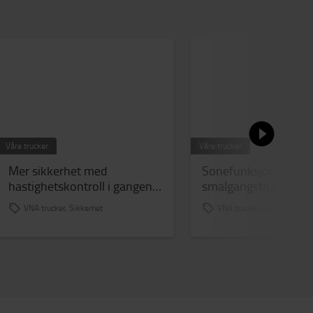
Våre trucker
Våre trucker
Mer sikkerhet med
Sonefunksjonen på v
hastighetskontroll i gangene
smalgangstruck tilpa
med Toyota
bygningsbegrensnin
VNA trucker, Sikkerhet
VNA trucker, Sikkerhet
smalgangstrucker