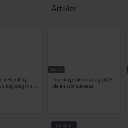
Artikler
Events
ial Handling
Internlogistikkens dag 2026
t viktig steg mot
ble en stor suksess
med SSAB Zero™-
SE MER