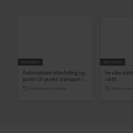
Automasjon
Våre trucker
Automatisert etterfylling og
Se våre elekt
punkt-til-punkt-transport i
i drift
produksjonen
Automatisert transportør
Elektriske pal