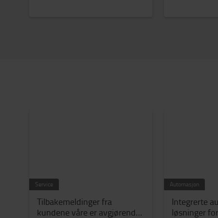
Service
Automasjon
Tilbakemeldinger fra
Integrerte a
kundene våre er avgjørende
løsninger for