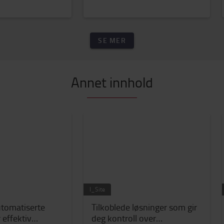
SE MER
Annet innhold
I_Site
utomatiserte
Tilkoblede løsninger som gir
 effektiv
deg kontroll over