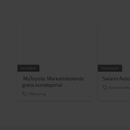
Innovation
Automasjon
MyToyota: Markedsledende
Swarm Auto
gratis kundeportal
Automatiserte
Flåtestyring