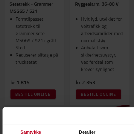
Setetrekk - Grammer
Ryggealarm, 36-80 V
MSG65 / 521
Formtilpasset
Hvit lyd, utviklet for
setetrekk til
veitrafikk og
Grammer sete
arbeidsområder med
MSG65 / 521 i grått
normal støy.
Stoff.
Anbefalt som
Reduserer slitasje på
sikkerhetsuystyr,
trucksetet
ved ferdsel som
krever synlighet
kr 1 815
kr 2 353
BESTILL ONLINE
BESTILL ONLINE
Samtykke
Detaljer