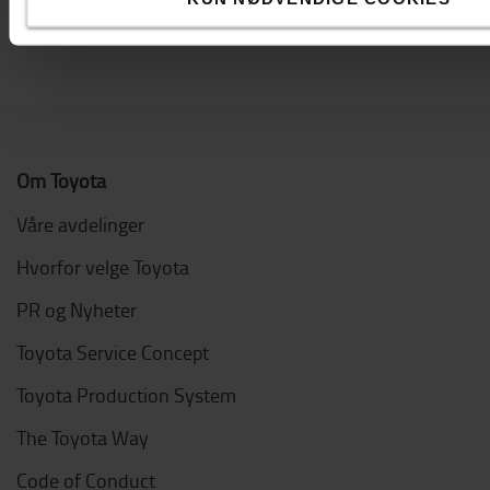
Om Toyota
Våre avdelinger
Hvorfor velge Toyota
PR og Nyheter
Toyota Service Concept
Toyota Production System
The Toyota Way
Code of Conduct