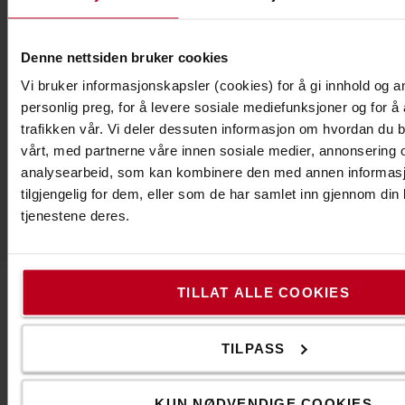
Denne nettsiden bruker cookies
Lys opp arbeidsplassen
Vi bruker informasjonskapsler (cookies) for å gi innhold og a
Vær synlig og forbedre sikkerheten med våre løsninger
personlig preg, for å levere sosiale mediefunksjoner og for å
innen belysning.
trafikken vår. Vi deler dessuten informasjon om hvordan du b
vårt, med partnerne våre innen sosiale medier, annonsering 
Se vårt utvalg innen belysning
analysearbeid, som kan kombinere den med annen informasjo
tilgjengelig for dem, eller som de har samlet inn gjennom din
tjenestene deres.
TILLAT ALLE COOKIES
Kontakt oss
TILPASS
KUN NØDVENDIGE COOKIES