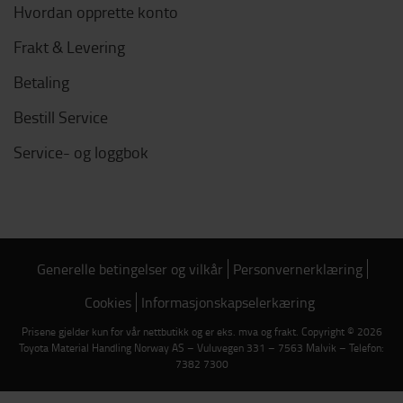
Hvordan opprette konto
Frakt & Levering
Betaling
Bestill Service
Service- og loggbok
Generelle betingelser og vilkår
Personvernerklæring
Cookies
Informasjonskapselerkæring
Prisene gjelder kun for vår nettbutikk og er eks. mva og frakt. Copyright © 2026
Toyota Material Handling Norway AS – Vuluvegen 331 – 7563 Malvik – Telefon:
7382 7300