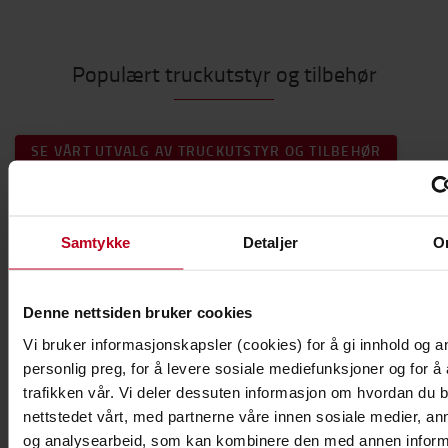
Populært truckutstyr og tilbehør
SE VÅRT UTVALG AV TRUCKUTSTYR OG TILBEHØR
Samtykke
Detaljer
O
Denne nettsiden bruker cookies
Vi bruker informasjonskapsler (cookies) for å gi innhold og a
Lys opp arbeidsplassen
personlig preg, for å levere sosiale mediefunksjoner og for å
trafikken vår. Vi deler dessuten informasjon om hvordan du 
Vær synlig og forbedre sikkerheten med våre løsninger
nettstedet vårt, med partnerne våre innen sosiale medier, an
innen belysning.
og analysearbeid, som kan kombinere den med annen infor