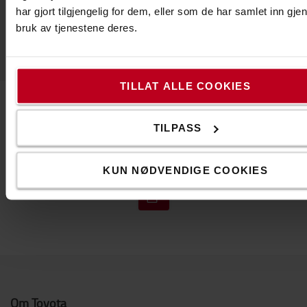
Se vårt utvalg innen belysning
har gjort tilgjengelig for dem, eller som de har samlet inn gj
bruk av tjenestene deres.
TILLAT ALLE COOKIES
Kontakt oss
TILPASS
KUN NØDVENDIGE COOKIES
Om Toyota