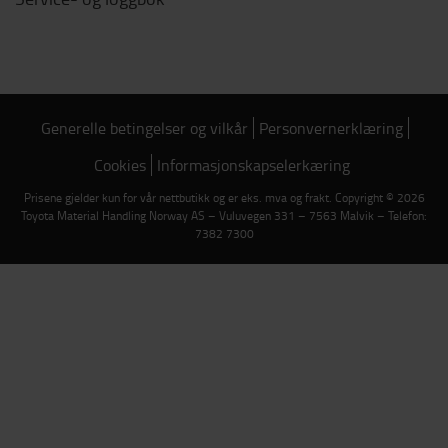
Generelle betingelser og vilkår
Personvernerklæring
Cookies
Informasjonskapselerkæring
Prisene gjelder kun for vår nettbutikk og er eks. mva og frakt. Copyright © 2026
Toyota Material Handling Norway AS – Vuluvegen 331 – 7563 Malvik – Telefon:
7382 7300