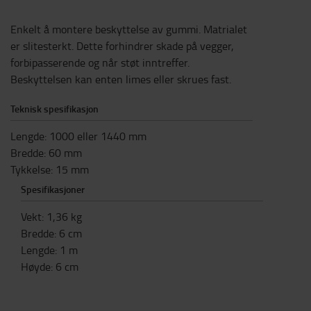
Enkelt å montere beskyttelse av gummi. Matrialet
er slitesterkt. Dette forhindrer skade på vegger,
forbipasserende og når støt inntreffer.
Beskyttelsen kan enten limes eller skrues fast.
Teknisk spesifikasjon
Lengde: 1000 eller 1440 mm
Bredde: 60 mm
Tykkelse: 15 mm
Spesifikasjoner
Vekt
:
1,36
kg
Bredde
:
6
cm
Lengde
:
1
m
Høyde
:
6
cm