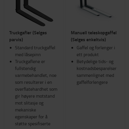
Sikkerhet
Traller & Sparkesykkler
Batteri og Elektronik
Interiør
Truckgafler (Selges
Manuell teleskopgaffel
Seter
parvis)
(Selges enkeltvis)
RAM-Feste
Standard truckgaffel
Arbeidsklær
Gaffel og forlenger i
med låsepinn
TOYOTA FanShop
ett produkt
Truckgaflene er
Lys
Betydelige tids- og
fullstendig
Vinter
kostnadsbesparelser
varmebehandlet, noe
Arbeidsområde og lager
sammenlignet med
som resulterer i en
gaffelforlengere
Kategori
overflatehardhet som
gir høyere motstand
Gafler
(4)
mot slitasje og
mekaniske
egenskaper for å
støtte spesifiserte