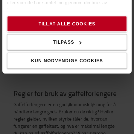
hvorfor du skal bruke gaffelforlengere og hvordan du
eller som de har samlet inn gjennom din bruk av
velger riktig type for dine behov.
tjenestene deres.
LES VÅR GUIDE HER
TILLAT ALLE COOKIES
TILPASS
KUN NØDVENDIGE COOKIES
Regler for bruk av gaffelforlengere
Gaffelforlengere er en god økonomisk løsning for å
håndtere lengre gods. Bruker du de riktig? Hvilke
regler gjelder, hvilken styrke tåler de, hvordan
fungerer en gaffeltest, og hva er maksimal lengde
du kan ha på gaffelforlengere? Vi har svarene.