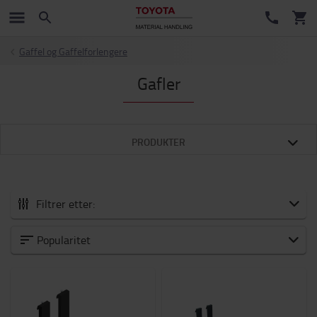
Gaffel og Gaffelforlengere
Gafler
PRODUKTER
Filtrer etter:
Truckutstyr og tilbehør
Popularitet
Nyheter
Forbruksvarer
Gaffel og Gaffelforlengere
Tilbehør til gaffeltrucker