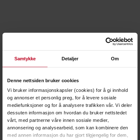
Gaffelforlengerguide
Samtykke
Detaljer
Om
Denne nettsiden bruker cookies
Vi bruker informasjonskapsler (cookies) for å gi innhold
og annonser et personlig preg, for å levere sosiale
Gaffelforlengerguide
mediefunksjoner og for å analysere trafikken vår. Vi deler
dessuten informasjon om hvordan du bruker nettstedet
Trenger du å transportere noe som er lengre enn
vårt, med partnerne våre innen sosiale medier,
gaflene på din truck? Da trenger du våre
annonsering og analysearbeid, som kan kombinere den
gaffelforlengere. Vi har en guide som forklarer
med annen informasjon du har gjort tilgjengelig for dem,