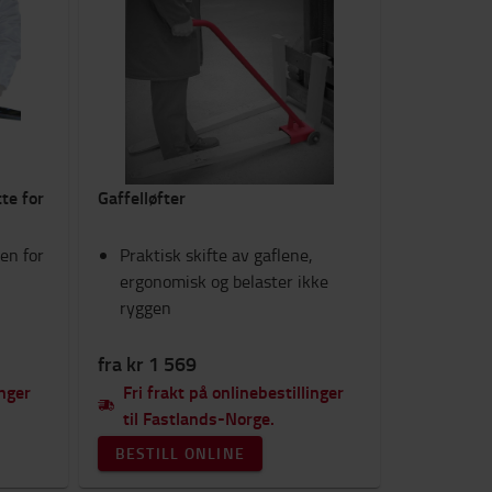
te for
Gaffelløfter
oen for
Praktisk skifte av gaflene,
ergonomisk og belaster ikke
ryggen
fra kr 1 569
inger
Fri frakt på onlinebestillinger
til Fastlands-Norge.
BESTILL ONLINE