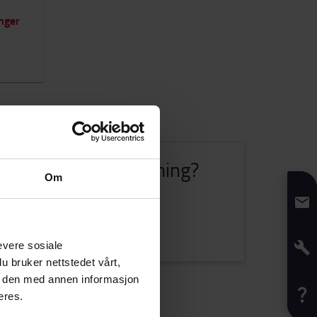
inger
u hjelp eller rådgivning?
Om
Vi er her for å hjelpe deg!
KONTAKT OSS
evere sosiale
u bruker nettstedet vårt,
e den med annen informasjon
eres.