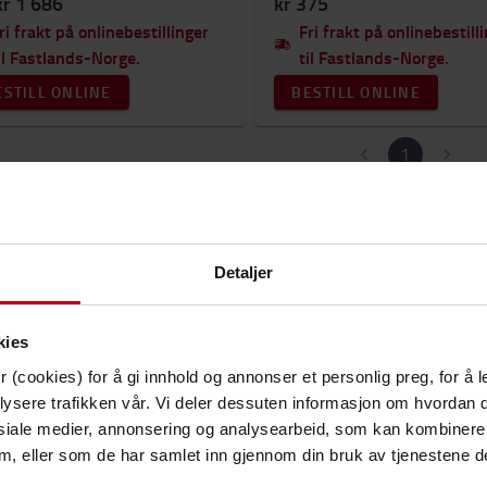
kr 1 686
kr 375
ri frakt på onlinebestillinger
Fri frakt på onlinebestill
il Fastlands-Norge.
til Fastlands-Norge.
ESTILL ONLINE
BESTILL ONLINE
1
Trenger d
Detaljer
kies
 (cookies) for å gi innhold og annonser et personlig preg, for å l
lysere trafikken vår. Vi deler dessuten informasjon om hvordan d
siale medier, annonsering og analysearbeid, som kan kombiner
 dem, eller som de har samlet inn gjennom din bruk av tjenestene d