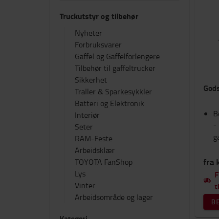
Truckutstyr og tilbehør
Nyheter
Forbruksvarer
Gaffel og Gaffelforlengere
Tilbehør til gaffeltrucker
Sikkerhet
Gods
Traller & Sparkesykkler
Batteri og Elektronik
B
Interiør
-
Seter
g
RAM-Feste
Arbeidsklær
fra 
TOYOTA FanShop
Lys
F
Vinter
t
Arbeidsområde og lager
B
Kategori