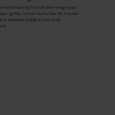
konomisk løsning for å håndtere lengre gods.
egler gjelder, hvilken styrke tåler de, hvordan
va er maksimal lengde du kan ha på
ene.