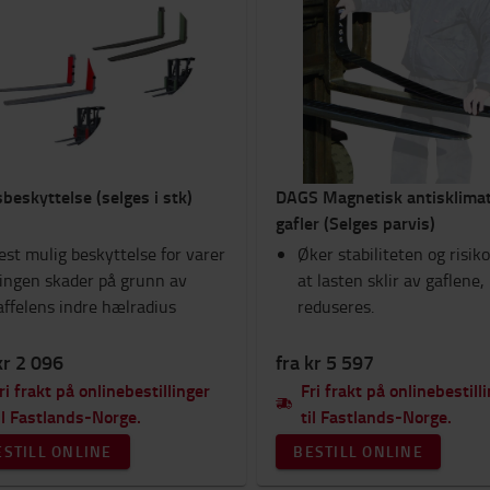
beskyttelse (selges i stk)
DAGS Magnetisk antisklimat
gafler (Selges parvis)
est mulig beskyttelse for varer
Øker stabiliteten og risik
 ingen skader på grunn av
at lasten sklir av gaflene,
affelens indre hælradius
reduseres.
kr 2 096
fra kr 5 597
ri frakt på onlinebestillinger
Fri frakt på onlinebestill
il Fastlands-Norge.
til Fastlands-Norge.
ESTILL ONLINE
BESTILL ONLINE