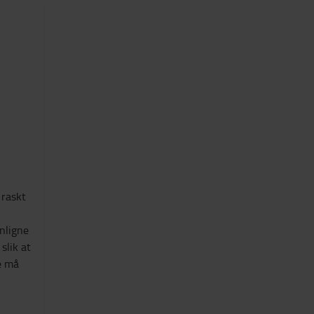
 raskt
nligne
slik at
e må