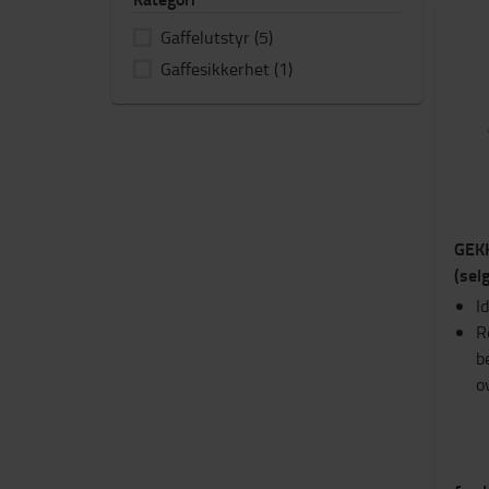
Gaffelutstyr
(5)
Gaffesikkerhet
(1)
GEKK
(selg
I
R
b
o