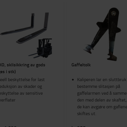
O, sklisikkring av gods
Gaffeltolk
es i stk)
deell beskyttelse for last
Kaliperen lar en sluttbruk
eduksjon av skader og
bestemme slitasjen på
eskyttelse av sensitive
gaffelarmen ved å samme
verflater
den med delen av skaftet, 
de kan avgjøre om gaflen
skiftes ut.