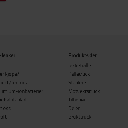
 lenker
Produktsider
Jekketralle
ler kjøpe?
Palletruck
ruckførerkurs
Stablere
lithium-ionbatterier
Motvektstruck
hetsdatablad
Tilbehør
t oss
Deler
aft
Brukttruck