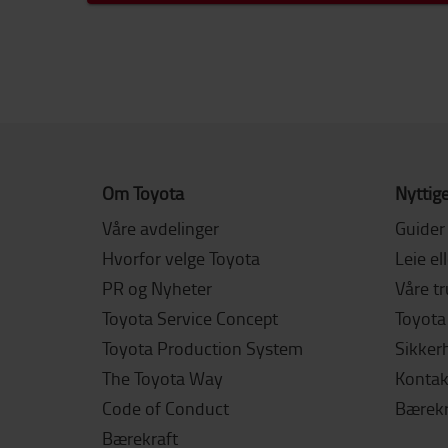
Om Toyota
Nyttige
Våre avdelinger
Guider
Hvorfor velge Toyota
Leie el
PR og Nyheter
Våre t
Toyota Service Concept
Toyota 
Toyota Production System
Sikker
The Toyota Way
Kontak
Code of Conduct
Bærekr
Bærekraft