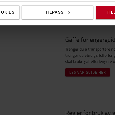
OOKIES
TILPASS
TIL
Gaffelforlengerguide
Gaffelforlengergui
Trenger du å transportere n
trenger du våre gaffelforlen
skal bruke gaffelforlengere o
LES VÅR GUIDE HER
Regler for bruk av 