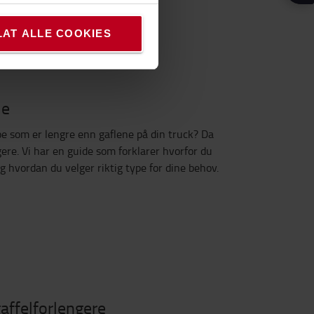
LAT ALLE COOKIES
de
oe som er lengre enn gaflene på din truck? Da
gere. Vi har en guide som forklarer hvorfor du
g hvordan du velger riktig type for dine behov.
gaffelforlengere