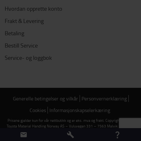
Hvordan opprette konto
Frakt & Levering
Betaling
Bestill Service
Service- og loggbok
Generelle betingelser og vilkår
Personvernerklæring
Cookies
Informasjonskapselerkæring
Prisene gjelder kun for vår nettbutikk og er eks. mva og frakt. Copyright © 2026
Toyota Material Handling Norway AS – Vuluvegen 331 – 7563 Malvik – Telefon:
7382 7300