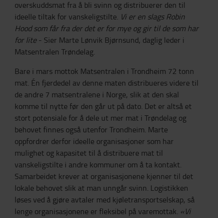
overskuddsmat fra å bli svinn og distribuerer den til
ideelle tiltak for vanskeligstilte.
Vi er en slags Robin
Hood som får fra der det er for mye og gir til de som har
for lite
- Sier Marte Lønvik Bjørnsund, daglig leder i
Matsentralen Trøndelag.
Bare i mars mottok Matsentralen i Trondheim 72 tonn
mat. Én fjerdedel av denne maten distribueres videre til
de andre 7 matsentralene i Norge, slik at den skal
komme til nytte før den går ut på dato. Det er altså et
stort potensiale for å dele ut mer mat i Trøndelag og
behovet finnes også utenfor Trondheim. Marte
oppfordrer derfor ideelle organisasjoner som har
mulighet og kapasitet til å distribuere mat til
vanskeligstilte i andre kommuner om å ta kontakt.
Samarbeidet krever at organisasjonene kjenner til det
lokale behovet slik at man unngår svinn. Logistikken
løses ved å gjøre avtaler med kjøletransportselskap, så
lenge organisasjonene er fleksibel på varemottak.
«Vi