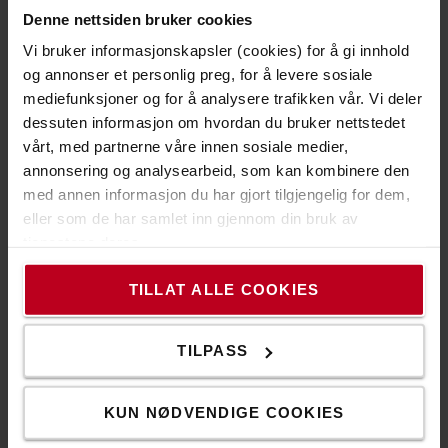
nyheter og tilbud, samt informasjon om ledige
Denne nettsiden bruker cookies
stillinger.
Vi bruker informasjonskapsler (cookies) for å gi innhold
og annonser et personlig preg, for å levere sosiale
FØLG OSS
mediefunksjoner og for å analysere trafikken vår. Vi deler
dessuten informasjon om hvordan du bruker nettstedet
vårt, med partnerne våre innen sosiale medier,
annonsering og analysearbeid, som kan kombinere den
Følg oss på YouTube
med annen informasjon du har gjort tilgjengelig for dem,
eller som de har samlet inn gjennom din bruk av
Abonner på vår YouTube-kanal hvor du kan finne
tjenestene deres.
spennende videoer om våre trucker og andre
materialhåndteringsløsninger.
TILLAT ALLE COOKIES
FØLG OSS
TILPASS
KUN NØDVENDIGE COOKIES