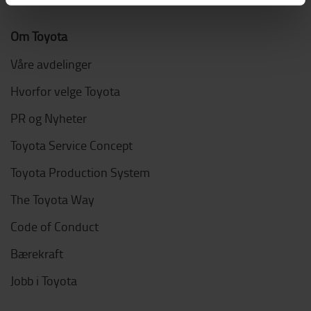
Om Toyota
Våre avdelinger
Hvorfor velge Toyota
PR og Nyheter
Toyota Service Concept
Toyota Production System
The Toyota Way
Code of Conduct
Bærekraft
Jobb i Toyota