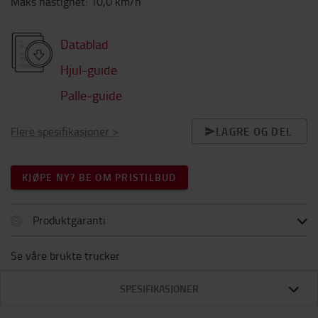
Maks hastighet
:
10,0
km/h
Datablad
Hjul-guide
Palle-guide
Flere spesifikasjoner
>
LAGRE OG DEL
KJØPE NY? BE OM PRISTILBUD
Produktgaranti
Se våre brukte trucker
SPESIFIKASJONER