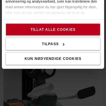
annonsering og analysearbeid, som kan kombinere den
med annen informasjon du har gjort tilgjengelig for dem,
eller som de har samlet inn gjennom din bruk av
tjenestene deres.
Nedfellbar førerplattform
TILLAT ALLE COOKIES
Gjør det mulig å kjøre på trucken over lengre avstander,
men den kan også foldes bort for lett manøvrering
TILPASS
KUN NØDVENDIGE COOKIES