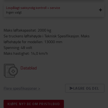
Lovpålagt sakkyndig kontroll + service
Ingen valgt
Maks løftekapasitet
:
2000
kg
Se truckens løftehøyde i Teknisk Spesifikasjon. Maks
løftehøyde for modellen
:
13000
mm
Spenning
:
48
volt
Maks hastighet
:
14,0
km/h
Datablad
Flere spesifikasjoner
>
LAGRE OG DEL
KJØPE NY? BE OM PRISTILBUD