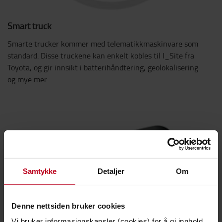
Smart truck
Smarte trucker kommer med telematikkmaskinvare som
standard. Disse truckene kan enkelt kobles til I_Site fra
Toyota, og gir innsikt i batterihåndtering, geolokalisering
og mye mer.
Samtykke
Detaljer
Om
Denne nettsiden bruker cookies
Vi bruker informasjonskapsler (cookies) for å gi innhold