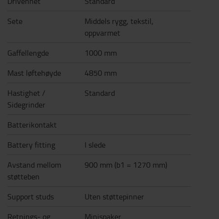
Drivenhet
Standard
Sete
Middels rygg, tekstil,
oppvarmet
Gaffellengde
1000 mm
Mast løftehøyde
4850 mm
Hastighet /
Standard
Sidegrinder
Batterikontakt
Battery fitting
I slede
Avstand mellom
900 mm (b1 = 1270 mm)
støtteben
Support studs
Uten støttepinner
Retnings- og
Minispaker