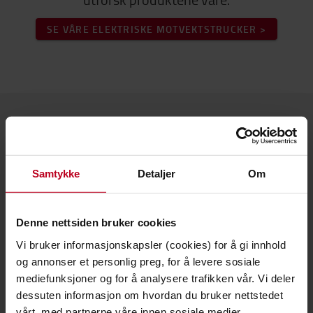
SE VÅRE ELEKTRISKE MOTVEKTSTRUCKER >
Om Toyota
Våre avdelinger
Samtykke
Detaljer
Om
Hvorfor velge Toyota
PR og Nyheter
Denne nettsiden bruker cookies
Vi bruker informasjonskapsler (cookies) for å gi innhold
Toyota Service Concept
og annonser et personlig preg, for å levere sosiale
Toyota Production System
mediefunksjoner og for å analysere trafikken vår. Vi deler
dessuten informasjon om hvordan du bruker nettstedet
The Toyota Way
vårt, med partnerne våre innen sosiale medier,