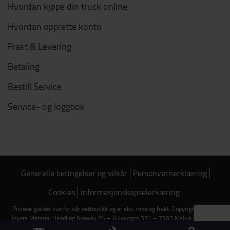
Hvordan kjøpe din truck online
Hvordan opprette konto
Frakt & Levering
Betaling
Bestill Service
Service- og loggbok
Generelle betingelser og vilkår
Personvernerklæring
Cookies
Informasjonskapselerkæring
Prisene gjelder kun for vår nettbutikk og er eks. mva og frakt. Copyright © 2026
Toyota Material Handling Norway AS – Vuluvegen 331 – 7563 Malvik – Telefon:
7382 7300