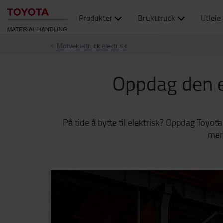
Produkter
Brukttruck
Utleie
Motvektstruck elektrisk
Oppdag den e
På tide å bytte til elektrisk? Oppdag Toyot
mer 