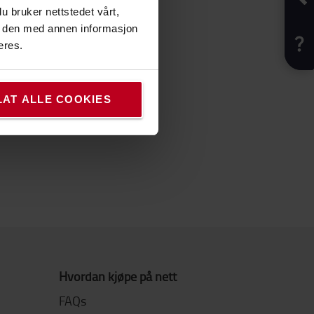
u bruker nettstedet vårt,
e den med annen informasjon
eres.
?
LAT ALLE COOKIES
tene våre.
Hvordan kjøpe på nett
FAQs