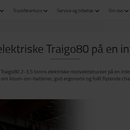
Truckførerkurs
Service og tilbehør
Om oss
lektriske Traigo80 på en in
a Traigo80 2-3,5 tonns elektriske motvektstrucker på en inter
om litium-ion-batterier, god ergonomi og fullt flytende cha