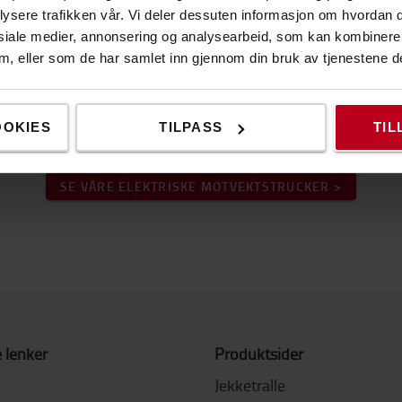
lysere trafikken vår. Vi deler dessuten informasjon om hvordan d
siale medier, annonsering og analysearbeid, som kan kombiner
 dem, eller som de har samlet inn gjennom din bruk av tjenestene d
Ser du etter en elektrisk motvektstruck
OOKIES
TILPASS
TIL
neste motvekststruck online eller utforsk produk
SE VÅRE ELEKTRISKE MOTVEKTSTRUCKER >
 lenker
Produktsider
Jekketralle