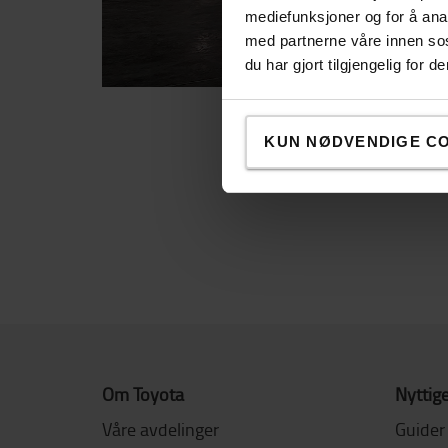
mediefunksjoner og for å ana
med partnerne våre innen so
du har gjort tilgjengelig for
KUN NØDVENDIGE C
Bygg din 
Om Toyota
Nyttige
Våre avdelinger
Guider