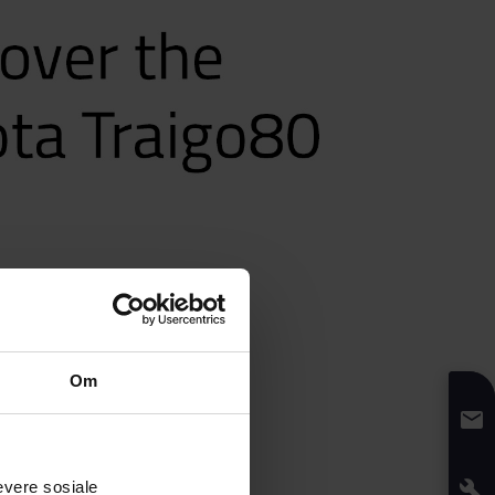
Om
evere sosiale