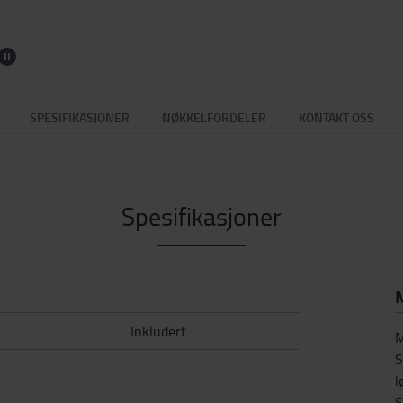
SPESIFIKASJONER
NØKKELFORDELER
KONTAKT OSS
Spesifikasjoner
M
Inkludert
M
S
l
S