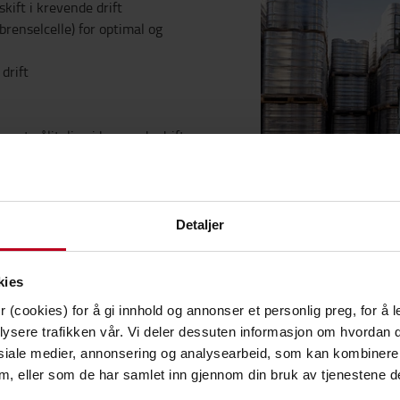
kift i krevende drift
 brenselcelle) for optimal og
drift
ært pålitelige i krevende drift,
 for håndtering av flere paller
hyppige brukere. Toyota
e applikasjoner, med høy ytelse
Detaljer
tilgjengelig.
kies
 (cookies) for å gi innhold og annonser et personlig preg, for å l
onen med 90V batteri har
lysere trafikken vår. Vi deler dessuten informasjon om hvordan d
klassifisering som sikrer
siale medier, annonsering og analysearbeid, som kan kombiner
er krevende forhold som støv
 dem, eller som de har samlet inn gjennom din bruk av tjenestene d
r: høyere hastighet (20