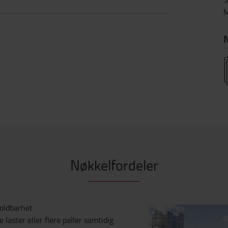
M
N
Nøkkelfordeler
holdbarhet
 laster eller flere paller samtidig