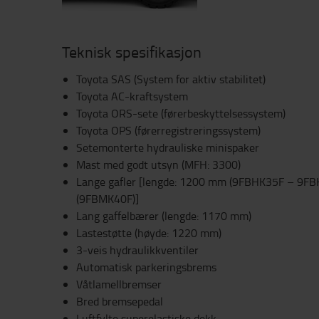
Teknisk spesifikasjon
Toyota SAS (System for aktiv stabilitet)
Toyota AC-kraftsystem
Toyota ORS-sete (førerbeskyttelsessystem)
Toyota OPS (førerregistreringssystem)
Setemonterte hydrauliske minispaker
Mast med godt utsyn (MFH: 3300)
Lange gafler [lengde: 1200 mm (9FBHK35F – 9F
(9FBMK40F)]
Lang gaffelbærer (lengde: 1170 mm)
Lastestøtte (høyde: 1220 mm)
3-veis hydraulikkventiler
Automatisk parkeringsbrems
Våtlamellbremser
Bred bremsepedal
Luftfylte superelastiske dekk