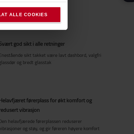
bolter og fjerne bakdekselet.
LAT ALLE COOKIES
Svært god sikt i alle retninger
Enestående sikt takket være lavt dashbord, valgfri
glassdør og bredt glasstak
Helavfjæret førerplass for økt komfort og
redusert vibrasjon
Den helavfjærede førerplassen reduserer
vibrasjoner og støy, og gir føreren høyere komfort