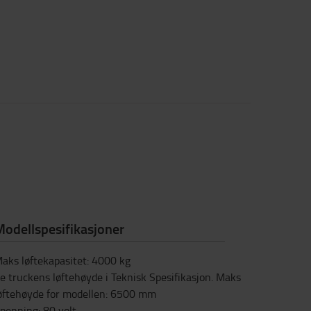
odellspesifikasjoner
aks løftekapasitet
:
4000
kg
e truckens løftehøyde i Teknisk Spesifikasjon. Maks
øftehøyde for modellen
:
6500
mm
penning
:
80
volt