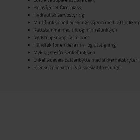
Helavfjæret førerplass
Hydraulisk servostyring
Multifunksjonell berøringsskjerm med rattindikat
Rattstamme med tilt og minnefunksjon
Nødstoppknapp i armlenet
Håndtak for enklere inn- og utstigning
Myk og støtfri senkefunksjon
Enkel sideveis batteribytte med sikkerhetsbryter i
Brenselcellebatteri via spesialtilpasninger