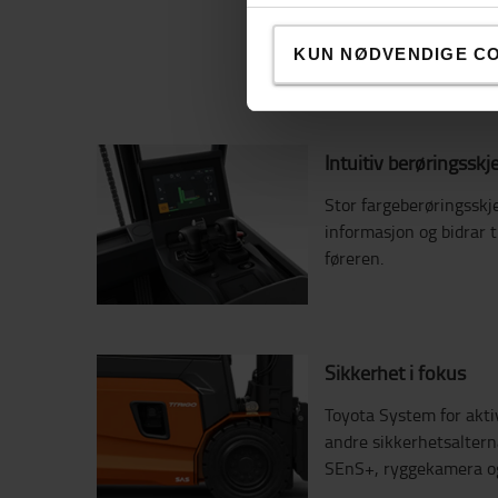
km/t), kraftigere aksel
bedre fremkommelighet
regenerativ bremsing 
KUN NØDVENDIGE C
energiforbruket.
Intuitiv berøringssk
Stor fargeberøringsskje
informasjon og bidrar ti
føreren.
Sikkerhet i fokus
Toyota System for aktiv
andre sikkerhetsalterna
SEnS+, ryggekamera og b