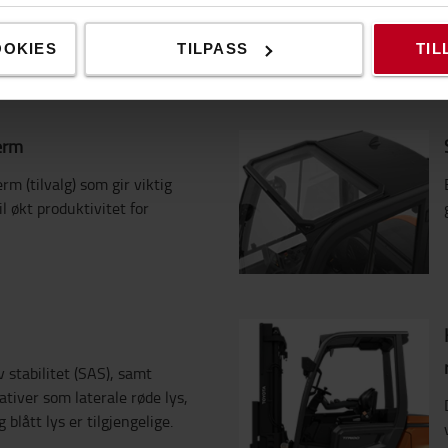
erasjon, økt løftekapasitet,
 i bakker samt optimalisert
som reduserer
OOKIES
TILPASS
TIL
jerm
rm (tilvalg) som gir viktig
l økt produktivitet for
 stabilitet (SAS), samt
tiver som laterale røde lys,
lått lys er tilgjengelige.