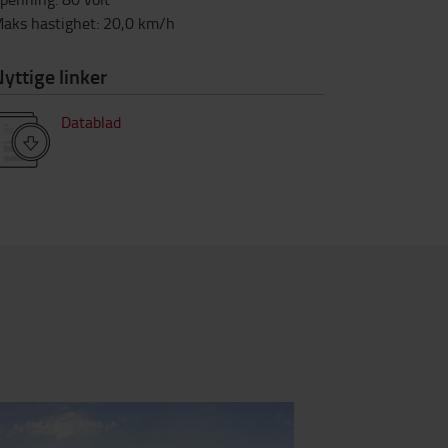
aks hastighet
:
20,0
km/h
yttige linker
Datablad