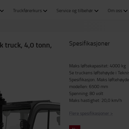
Truckførerkurs
Service og tilbehør
Om oss
Spesifikasjoner
k truck, 4,0 tonn,
Maks løftekapasitet
:
4000
kg
Se truckens løftehøyde i Tekni
Spesifikasjon. Maks løftehøyde
modellen
:
6500
mm
Spenning
:
80
volt
Maks hastighet
:
20,0
km/h
Flere spesifikasjoner
>