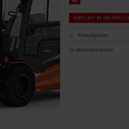
Ny
KJØPE NY? BE OM PRISTI
Produktgaranti
Se våre brukte trucker