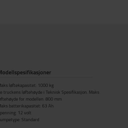
odellspesifikasjoner
aks løftekapasitet
:
1000
kg
e truckens løftehøyde i Teknisk Spesifikasjon. Maks
øftehøyde for modellen
:
800
mm
aks batterikapasitet
:
63
Ah
penning
:
12
volt
umpetype
:
Standard