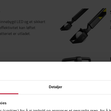
 innebygd LED og et sikkert
ffektivitet kan løftet
teriet er utladet.
ventil i rustfritt stål sikrer
drift.
Detaljer
kies
 (cookies) for å gi innhold og annonser et personlig preg, for å l