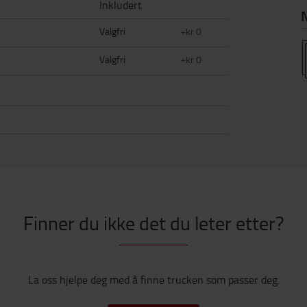
Inkludert
N
Valgfri
+kr 0
Valgfri
+kr 0
Finner du ikke det du leter etter?
La oss hjelpe deg med å finne trucken som passer deg.