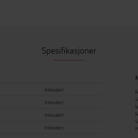
Spesifikasjoner
M
Inkludert
M
S
Inkludert
l
M
Inkludert
S
Inkludert
P