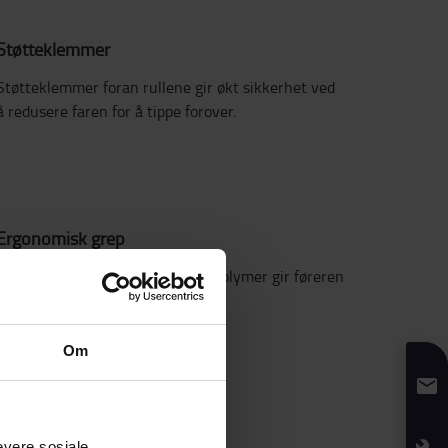
Støtteklemmer
Støtteklemmer foran rullene gir økt sikkerhet ved
å redusere faren for å tippe forover.
Ergonomisk grep
Innkapslet håndtak i slitesterkt polymer gir føreren
komfort og håndbeskyttelse.
Om
evere sosiale