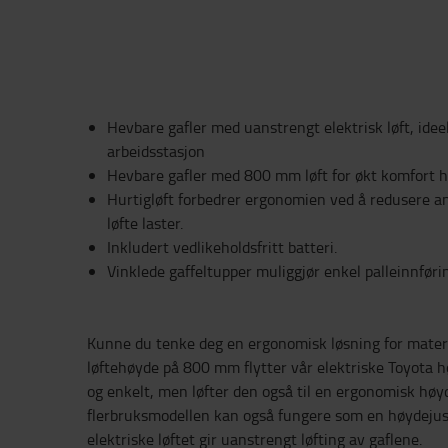
Hevbare gafler med uanstrengt elektrisk løft, ideel
arbeidsstasjon
Hevbare gafler med 800 mm løft for økt komfort h
Hurtigløft forbedrer ergonomien ved å redusere a
løfte laster.
Inkludert vedlikeholdsfritt batteri.
Vinklede gaffeltupper muliggjør enkel palleinnføri
Kunne du tenke deg en ergonomisk løsning for mate
løftehøyde på 800 mm flytter vår elektriske Toyota hø
og enkelt, men løfter den også til en ergonomisk høy
flerbruksmodellen kan også fungere som en høydejust
elektriske løftet gir uanstrengt løfting av gaflene.