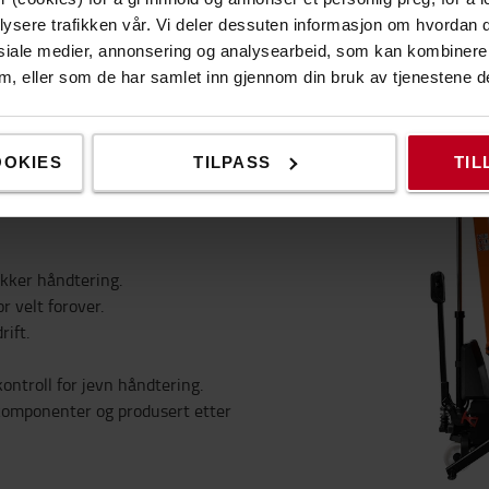
rer bremser automatisk for å
lysere trafikken vår. Vi deler dessuten informasjon om hvordan d
litet under drift.
siale medier, annonsering og analysearbeid, som kan kombiner
 dem, eller som de har samlet inn gjennom din bruk av tjenestene d
OOKIES
TILPASS
TIL
ikker håndtering.
r velt forover.
rift.
ontroll for jevn håndtering.
 komponenter og produsert etter