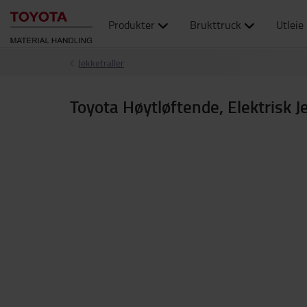
Produkter
Brukttruck
Utleie
Jekketraller
Toyota Høytløftende, Elektrisk J