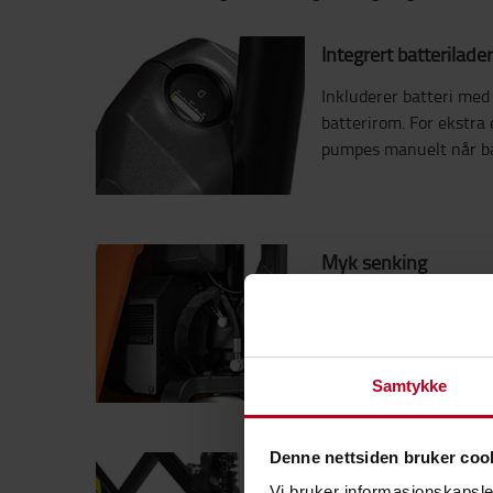
Integrert batterilader
Inkluderer batteri med
batterirom. For ekstra e
pumpes manuelt når bat
Myk senking
Senkekontroll med senke
langvarig og problemfri 
Samtykke
Denne nettsiden bruker coo
Stabilisatorer
Vi bruker informasjonskapsler