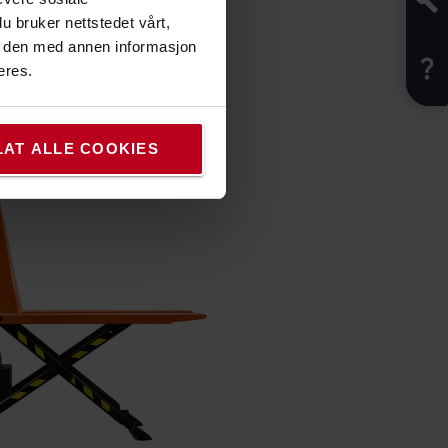
u bruker nettstedet vårt,
e den med annen informasjon
eres.
LAT ALLE COOKIES