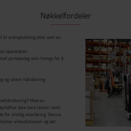
Nøkkelfordeler
l til ordreplukking eller som en
os operatøren.
ntall pumpeslag som trengs for å
ng og sikker håndtering.
rialhåndtering? Med en
ytløfter ikke bare lasten raskt
de for smidig overføring. Denne
erbar arbeidsstasjon og det