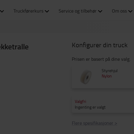
Truckførerkurs
Service og tilbehør
Om oss
Konfigurer din truck
ekketralle
Prisen er basert på dine valg.
Styrehjul
Nylon
Valgfri
Ingenting er valgt
Flere spesifikasjoner
>