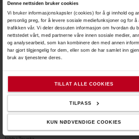
Denne nettsiden bruker cookies
Vi bruker informasjonskapsler (cookies) for å gi innhold og a
personlig preg, for å levere sosiale mediefunksjoner og for å
trafikken vår. Vi deler dessuten informasjon om hvordan du 
Om Toyota
nettstedet vårt, med partnerne våre innen sosiale medier, an
Våre avdelinger
og analysearbeid, som kan kombinere den med annen infor
har gjort tilgjengelig for dem, eller som de har samlet inn gj
Hvorfor velge Toyota
bruk av tjenestene deres.
PR og Nyheter
Toyota Service Concept
TILLAT ALLE COOKIES
Toyota Production System
The Toyota Way
TILPASS
Code of Conduct
KUN NØDVENDIGE COOKIES
Bærekraft
Jobb i Toyota