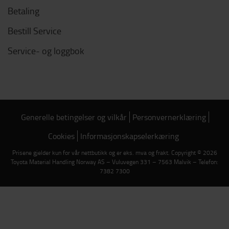
Betaling
Bestill Service
Service- og loggbok
Generelle betingelser og vilkår
Personvernerklæring
Cookies
Informasjonskapselerkæring
Prisene gjelder kun for vår nettbutikk og er eks. mva og frakt. Copyright © 2026
Toyota Material Handling Norway AS – Vuluvegen 331 – 7563 Malvik – Telefon:
7382 7300