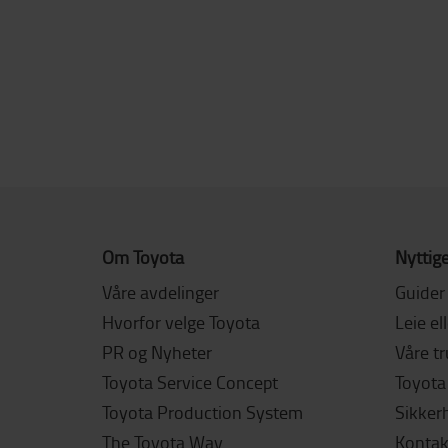
Om Toyota
Nyttige
Våre avdelinger
Guider
Hvorfor velge Toyota
Leie el
PR og Nyheter
Våre t
Toyota Service Concept
Toyota 
Toyota Production System
Sikker
The Toyota Way
Kontak