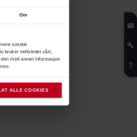
Om
evere sosiale
u bruker nettstedet vårt,
e den med annen informasjon
eres.
LAT ALLE COOKIES