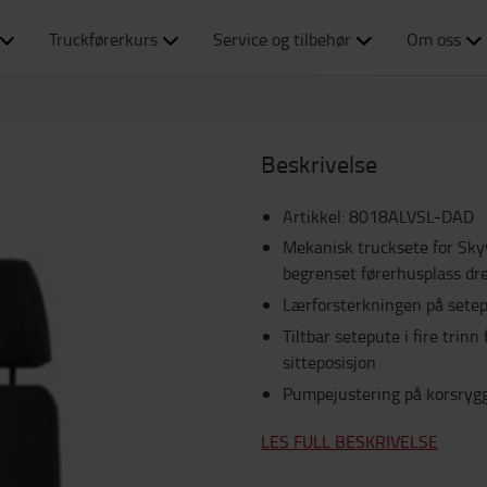
Truckførerkurs
Service og tilbehør
Om oss
Beskrivelse
Artikkel
:
8018ALVSL-DAD
Mekanisk trucksete for Sky
begrenset førerhusplass dr
Lærforsterkningen på setepu
Tiltbar setepute i fire trinn
sitteposisjon
Pumpejustering på korsrygg
LES FULL BESKRIVELSE