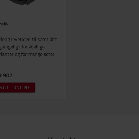
rekk
leng levetiden til setet ditt
gjengelig i forskjellige
rianter og for mange seter
kr 902
STILL ONLINE