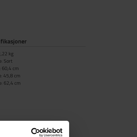
fikasjoner
2,22
kg
e
:
Sort
:
60,4
cm
e
:
45,8
cm
e
:
62,4
cm