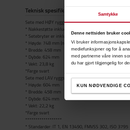
Teknisk spesifikasjon
Samtykke
Sete med HØY ryggstøtte:
* Nakkestøtte inkludert
Denne nettsiden bruker coo
* Setebryter er inkludert
Vi bruker informasjonskapsler
* Høyde: 748 mm (nakkestøtte ekskl.) 894-1042 mm (
mediefunksjoner og for å ana
* Bredde: 458 mm
med partnerne våre innen so
* Dybde: 624 mm
du har gjort tilgjengelig for
* Vekt: 23,8 kg
*Farge svart
Sete med LAV ryggstøtte:
* Høyde: 604 mm
KUN NØDVENDIGE C
* Bredde: 458 mm
* Dybde: 624 mm
* Vekt: 22,2 kg
*Farge svart
******************
* Standarder: IT 1, EN 13490, FMVSS 302, ISO 3795