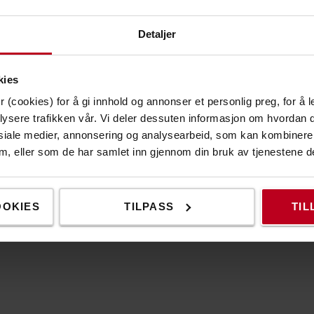
Detaljer
kies
 (cookies) for å gi innhold og annonser et personlig preg, for å l
nakkestøtte inkl.)
lysere trafikken vår. Vi deler dessuten informasjon om hvordan d
siale medier, annonsering og analysearbeid, som kan kombiner
 dem, eller som de har samlet inn gjennom din bruk av tjenestene d
OOKIES
TILPASS
TIL