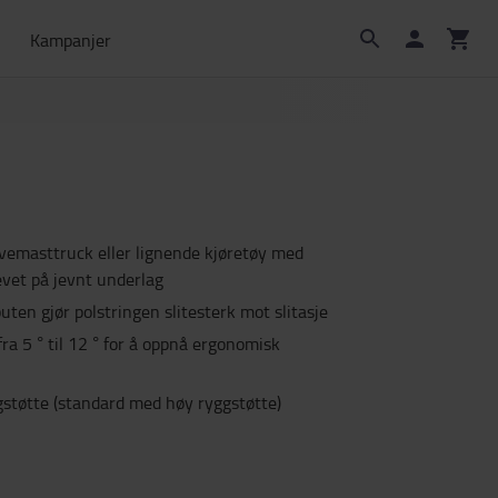
Kampanjer
vemasttruck eller lignende kjøretøy med
evet på jevnt underlag
ten gjør polstringen slitesterk mot slitasje
 fra 5 ° til 12 ° for å oppnå ergonomisk
støtte (standard med høy ryggstøtte)