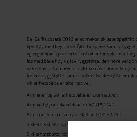
Be-Ge Trucksete 8018 er et mekanisk sete spesifikt 
kjøretøy med begrenset førerhusplass som er bygget f
og ergonomisk plasserte kontroller for vektjustering
fås med både høy og lav ryggstøtte, den høye versjon
nakkestøtte for enda mer økt komfort under lange ar
for korsryggstøtte som standard. Nakkestøtte er ink
sikkerhetsbelte er alternativer.
Armlener og sikkerhetsbelte er alternativer:
Armlen høyre side artikkel nr 603150DAD
Armlene venstre side artikkel nr. 603132DAD
Sikkerhetsbelte sort artikkel 603133DAD
Sikkerhetsbelte rød artikkel nr. 603142DAD