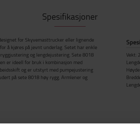
Spesifikasjoner
designet for Skyvemasttrucker eller lignende
Spesi
or å kjøres på jevnt underlag. Setet har enkle
, ryggjustering og lengdejustering. Sete 8018
Vekt
:
en er ideell for bruk i kombinasjon med
Lengd
beidsskift og er utstyrt med pumpejustering
Høyde
ludert på sete 8018 høy rygg. Armlener og
Bredd
Lengd