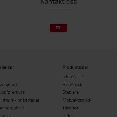
Kontakt oss
 lenker
Produktsider
Jekketralle
ler kjøpe?
Palletruck
ruckførerkurs
Stablere
lithium-ionbatterier
Motvektstruck
hetsdatablad
Tilbehør
t oss
Deler