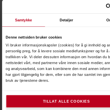
Lengde: 308 mm
Bredde: 251 mm
Høyde.9 mm
Monteringsmetode: Med skruer
Samtykke
Detaljer
O
Type: Utstyrsholder
Spesifikasjoner
Denne nettsiden bruker cookies
Høyde
:
3,5
cm
Vi bruker informasjonskapsler (cookies) for å gi innhold og a
Bredde
:
25,1
cm
personlig preg, for å levere sosiale mediefunksjoner og for å
Lengde
:
30,8
cm
trafikken vår. Vi deler dessuten informasjon om hvordan du 
Vekt
:
1
g
nettstedet vårt, med partnerne våre innen sosiale medier, an
og analysearbeid, som kan kombinere den med annen infor
har gjort tilgjengelig for dem, eller som de har samlet inn gj
bruk av tjenestene deres.
Kontakt oss
TILLAT ALLE COOKIES