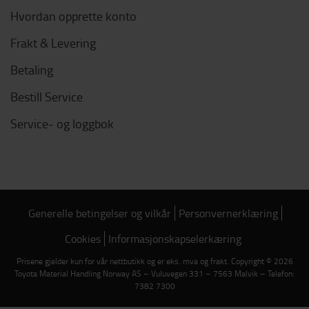
Hvordan opprette konto
Frakt & Levering
Betaling
Bestill Service
Service- og loggbok
Generelle betingelser og vilkår
Personvernerklæring
Cookies
Informasjonskapselerkæring
Prisene gjelder kun for vår nettbutikk og er eks. mva og frakt. Copyright © 2026
Toyota Material Handling Norway AS – Vuluvegen 331 – 7563 Malvik – Telefon:
7382 7300