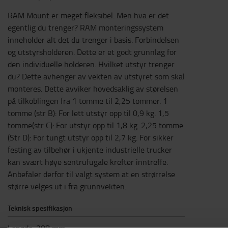
RAM Mount er meget fleksibel. Men hva er det
egentlig du trenger? RAM monteringssystem
inneholder alt det du trenger i basis. Forbindelsen
og utstyrsholderen. Dette er et godt grunnlag for
den individuelle holderen. Hvilket utstyr trenger
du? Dette avhenger av vekten av utstyret som skal
monteres. Dette avviker hovedsaklig av størelsen
på tilkoblingen fra 1 tomme til 2,25 tommer. 1
tomme (str B): For lett utstyr opp til 0,9 kg. 1,5
tomme(str C): For utstyr opp til 1,8 kg. 2,25 tomme
(Str D): For tungt utstyr opp til 2,7 kg. For sikker
festing av tilbehør i ukjente industrielle trucker
kan svært høye sentrufugale krefter inntreffe.
Anbefaler derfor til valgt system at en strørrelse
større velges ut i fra grunnvekten.
Teknisk spesifikasjon