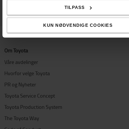
TILPASS
KUN NØDVENDIGE COOKIES
Om Toyota
Våre avdelinger
Hvorfor velge Toyota
PR og Nyheter
Toyota Service Concept
Toyota Production System
The Toyota Way