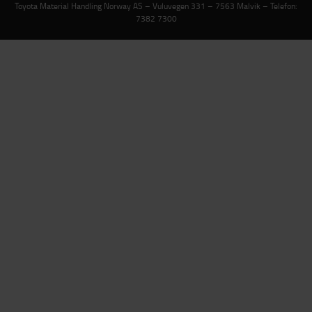
Toyota Material Handling Norway AS – Vuluvegen 331 – 7563 Malvik – Telefon:
7382 7300