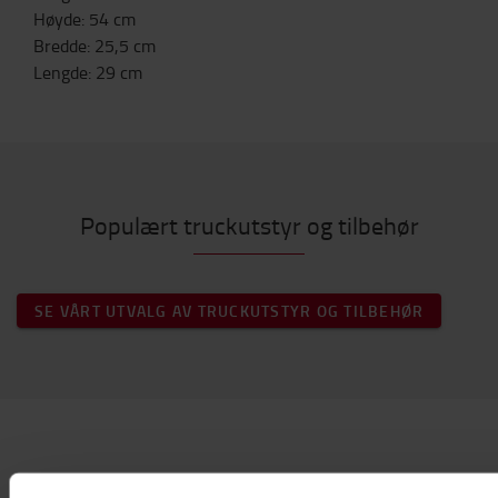
Høyde
:
54
cm
Bredde
:
25,5
cm
Lengde
:
29
cm
Populært truckutstyr og tilbehør
SE VÅRT UTVALG AV TRUCKUTSTYR OG TILBEHØR
Kontakt oss