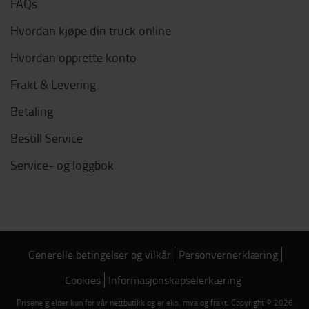
FAQs
Hvordan kjøpe din truck online
Hvordan opprette konto
Frakt & Levering
Betaling
Bestill Service
Service- og loggbok
Generelle betingelser og vilkår
Personvernerklæring
Cookies
Informasjonskapselerkæring
Prisene gjelder kun for vår nettbutikk og er eks. mva og frakt. Copyright © 2026