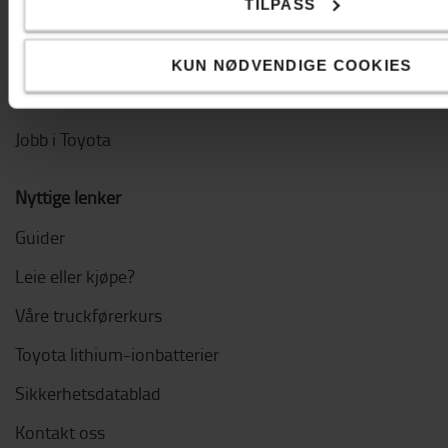
TILPASS
The Toyota Way
Code of Conduct
KUN NØDVENDIGE COOKIES
Bærekraft
Jobb i Toyota
Nyttige lenker
Guider
Leie eller kjøpe?
Våre truckførerkurs
Toyota lithium-ionbatterier
Sikkerhetsdatablad
Kontakt oss