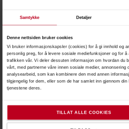
Samtykke
Detaljer
Denne nettsiden bruker cookies
Vi bruker informasjonskapsler (cookies) for å gi innhold og a
personlig preg, for å levere sosiale mediefunksjoner og for å
trafikken vår. Vi deler dessuten informasjon om hvordan du b
Om Toyota
vårt, med partnerne våre innen sosiale medier, annonsering 
analysearbeid, som kan kombinere den med annen informasjo
Våre avdelinger
tilgjengelig for dem, eller som de har samlet inn gjennom din
tjenestene deres.
Hvorfor velge Toyota
PR og Nyheter
Toyota Service Concept
TILLAT ALLE COOKIES
Toyota Production System