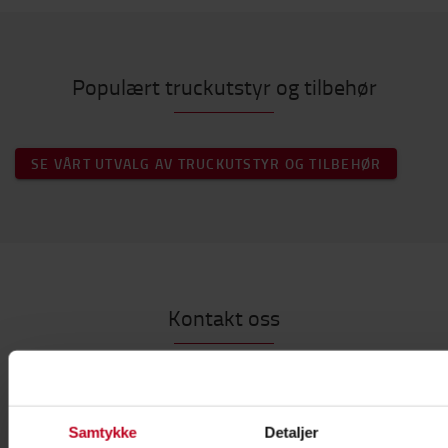
Populært truckutstyr og tilbehør
SE VÅRT UTVALG AV TRUCKUTSTYR OG TILBEHØR
Kontakt oss
Samtykke
Detaljer