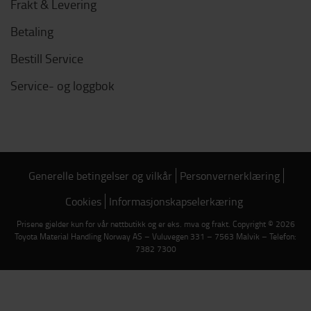
Frakt & Levering
Betaling
Bestill Service
Service- og loggbok
Generelle betingelser og vilkår
Personvernerklæring
Cookies
Informasjonskapselerkæring
Prisene gjelder kun for vår nettbutikk og er eks. mva og frakt. Copyright © 2026
Toyota Material Handling Norway AS – Vuluvegen 331 – 7563 Malvik – Telefon:
7382 7300