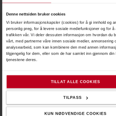
Denne nettsiden bruker cookies
Vi bruker informasjonskapsler (cookies) for å gi innhold og a
personlig preg, for å levere sosiale mediefunksjoner og for å
Om Toyota
trafikken vår. Vi deler dessuten informasjon om hvordan du b
Våre avdelinger
vårt, med partnerne våre innen sosiale medier, annonsering 
analysearbeid, som kan kombinere den med annen informasjo
Hvorfor velge Toyota
tilgjengelig for dem, eller som de har samlet inn gjennom din
tjenestene deres.
PR og Nyheter
Toyota Service Concept
Toyota Production System
TILLAT ALLE COOKIES
The Toyota Way
TILPASS
Code of Conduct
Bærekraft
KUN NØDVENDIGE COOKIES