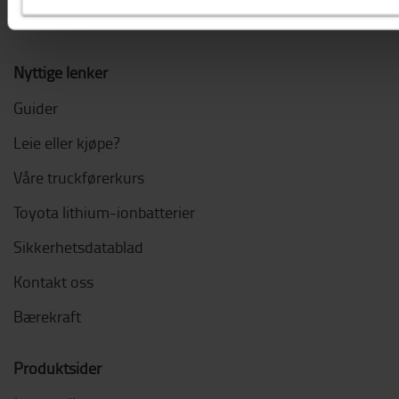
Jobb i Toyota
Nyttige lenker
Guider
Leie eller kjøpe?
Våre truckførerkurs
Toyota lithium-ionbatterier
Sikkerhetsdatablad
Kontakt oss
Bærekraft
Produktsider