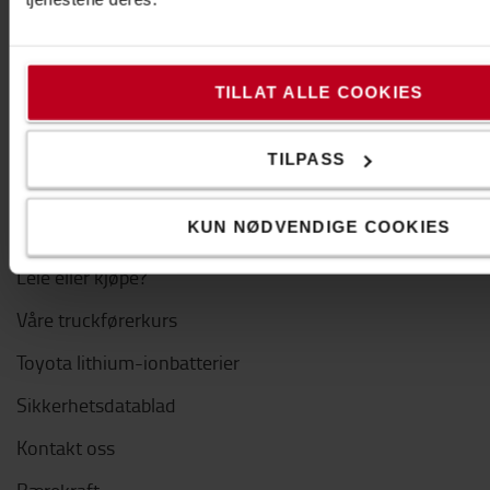
Code of Conduct
Bærekraft
TILLAT ALLE COOKIES
Jobb i Toyota
TILPASS
Nyttige lenker
KUN NØDVENDIGE COOKIES
Guider
Leie eller kjøpe?
Våre truckførerkurs
Toyota lithium-ionbatterier
Sikkerhetsdatablad
Kontakt oss