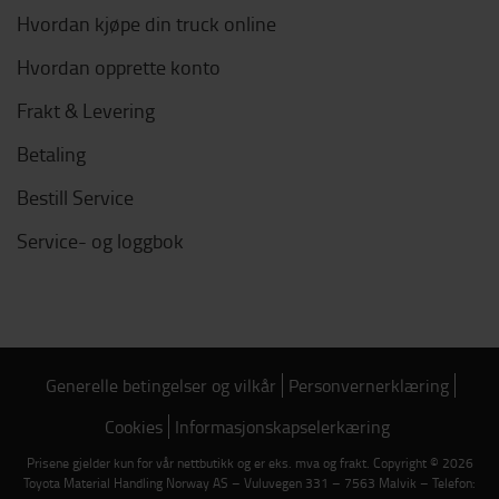
Hvordan kjøpe din truck online
Hvordan opprette konto
Frakt & Levering
Betaling
Bestill Service
Service- og loggbok
Generelle betingelser og vilkår
Personvernerklæring
Cookies
Informasjonskapselerkæring
Prisene gjelder kun for vår nettbutikk og er eks. mva og frakt. Copyright © 2026
Toyota Material Handling Norway AS – Vuluvegen 331 – 7563 Malvik – Telefon: