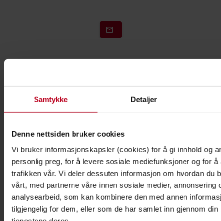
Samtykke
Detaljer
Om Toyota
Våre avdelinger
Denne nettsiden bruker cookies
Hvorfor velge Toyota
Vi bruker informasjonskapsler (cookies) for å gi innhold og a
PR og Nyheter
personlig preg, for å levere sosiale mediefunksjoner og for å
trafikken vår. Vi deler dessuten informasjon om hvordan du b
Toyota Service Concept
vårt, med partnerne våre innen sosiale medier, annonsering 
analysearbeid, som kan kombinere den med annen informasjo
Toyota Production System
tilgjengelig for dem, eller som de har samlet inn gjennom din
The Toyota Way
tjenestene deres.