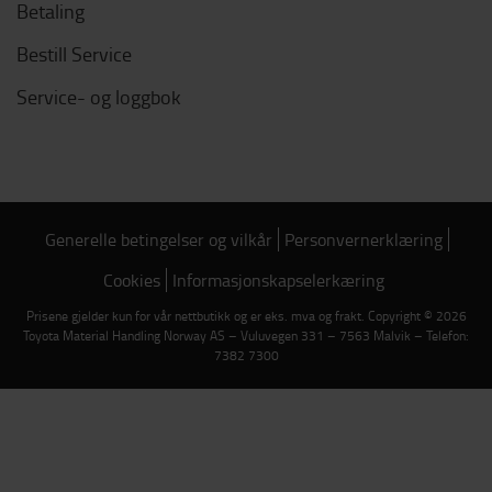
Betaling
Bestill Service
Service- og loggbok
Generelle betingelser og vilkår
Personvernerklæring
Cookies
Informasjonskapselerkæring
Prisene gjelder kun for vår nettbutikk og er eks. mva og frakt. Copyright © 2026
Toyota Material Handling Norway AS – Vuluvegen 331 – 7563 Malvik – Telefon:
7382 7300