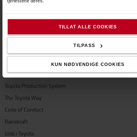
tjenestene deres.
Om Toyota
TILLAT ALLE COOKIES
Våre avdelinger
TILPASS
Hvorfor velge Toyota
PR og Nyheter
KUN NØDVENDIGE COOKIES
Toyota Service Concept
Toyota Production System
The Toyota Way
Code of Conduct
Bærekraft
Jobb i Toyota