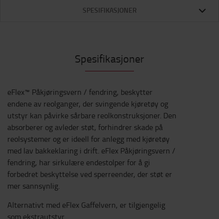
SPESIFIKASJONER
Spesifikasjoner
eFlex™ Påkjøringsvern / fendring, beskytter
endene av reolganger, der svingende kjøretøy og
utstyr kan påvirke sårbare reolkonstruksjoner. Den
absorberer og avleder støt, forhindrer skade på
reolsystemer og er ideell for anlegg med kjøretøy
med lav bakkeklaring i drift. eFlex Påkjøringsvern /
fendring, har sirkulære endestolper for å gi
forbedret beskyttelse ved sperreender, der støt er
mer sannsynlig.
Alternativt med eFlex Gaffelvern, er tilgjengelig
som ekstrautstyr