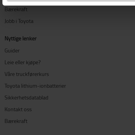
Bærekraft
Jobb i Toyota
Nyttige lenker
Guider
Leie eller kjøpe?
Våre truckførerkurs
Toyota lithium-ionbatterier
Sikkerhetsdatablad
Kontakt oss
Bærekraft