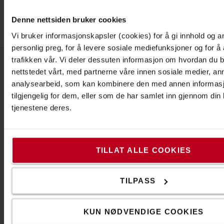
Denne nettsiden bruker cookies
Vi bruker informasjonskapsler (cookies) for å gi innhold og a
personlig preg, for å levere sosiale mediefunksjoner og for å
trafikken vår. Vi deler dessuten informasjon om hvordan du 
nettstedet vårt, med partnerne våre innen sosiale medier, an
Om Toyota
analysearbeid, som kan kombinere den med annen informasjo
tilgjengelig for dem, eller som de har samlet inn gjennom din
Våre avdelinger
tjenestene deres.
Hvorfor velge Toyota
PR og Nyheter
TILLAT ALLE COOKIES
Toyota Service Concept
Toyota Production System
TILPASS
The Toyota Way
KUN NØDVENDIGE COOKIES
Code of Conduct