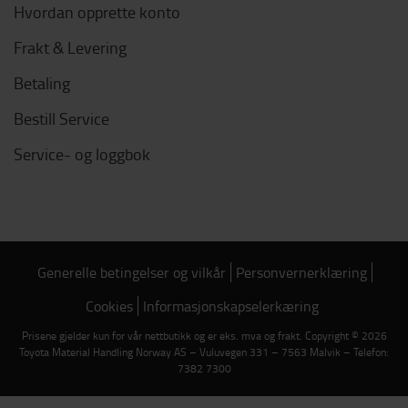
Hvordan opprette konto
Frakt & Levering
Betaling
Bestill Service
Service- og loggbok
Generelle betingelser og vilkår
Personvernerklæring
Cookies
Informasjonskapselerkæring
Prisene gjelder kun for vår nettbutikk og er eks. mva og frakt. Copyright © 2026
Toyota Material Handling Norway AS – Vuluvegen 331 – 7563 Malvik – Telefon:
7382 7300