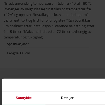
*Bredt anvendelig temperaturområde fra -40 til +80 ºC
(avhenger av valgt klasse) *Installasjonstemperatur fra
+12ºC og oppover *Installasjonskrav – underlaget må
være rent, tørt og fritt for oljer og støv *Kan betråkkes
umiddelbart etter installasjon *Bærende belastning etter
6 – 8 timer *Maksimal heft etter 72 timer (avhengig av
temperatur og fuktighet)
Spesifikasjoner
Lengde
:
60
cm
Kontakt oss
Samtykke
Detaljer