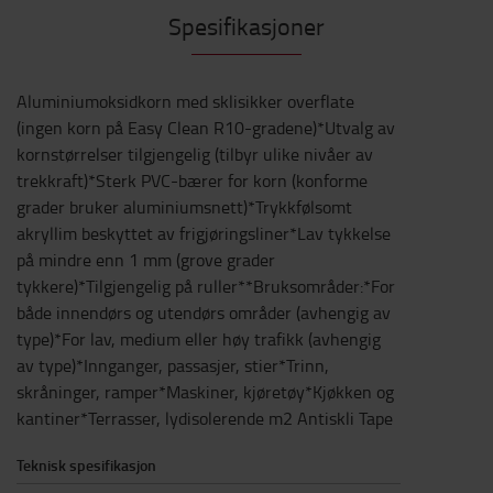
Spesifikasjoner
Aluminiumoksidkorn med sklisikker overflate
(ingen korn på Easy Clean R10-gradene)*Utvalg av
kornstørrelser tilgjengelig (tilbyr ulike nivåer av
trekkraft)*Sterk PVC-bærer for korn (konforme
grader bruker aluminiumsnett)*Trykkfølsomt
akryllim beskyttet av frigjøringsliner*Lav tykkelse
på mindre enn 1 mm (grove grader
tykkere)*Tilgjengelig på ruller**Bruksområder:*For
både innendørs og utendørs områder (avhengig av
type)*For lav, medium eller høy trafikk (avhengig
av type)*Innganger, passasjer, stier*Trinn,
skråninger, ramper*Maskiner, kjøretøy*Kjøkken og
kantiner*Terrasser, lydisolerende m2 Antiskli Tape
Teknisk spesifikasjon