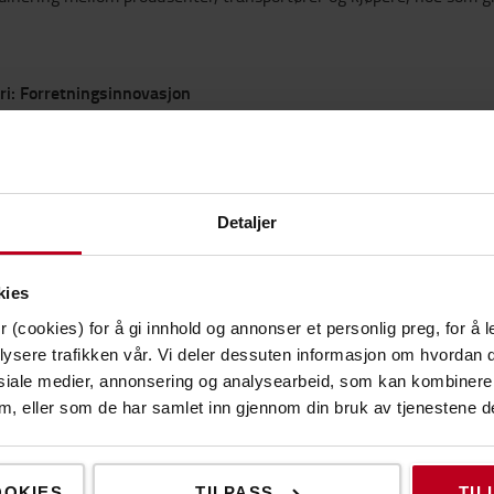
ri: Forretningsinnovasjon
-Korea.
Detaljer
stem bygget på en hub-og-eike-modell, utviklet for å forbedre logis
r leveringssikkerheten og forbedrer tilgjengeligheten gjennom lok
kalsamfunn som i dag har begrenset tilgang til varer og tjenester.
kies
 (cookies) for å gi innhold og annonser et personlig preg, for å l
ategori
lysere trafikken vår. Vi deler dessuten informasjon om hvordan d
siale medier, annonsering og analysearbeid, som kan kombiner
sity, Lekoda, India.
 dem, eller som de har samlet inn gjennom din bruk av tjenestene d
nsens samlede vinner, skilte seg ut med sin helhetlige tilnærmin
OOKIES
TILPASS
TIL