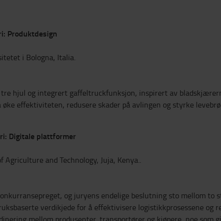
ri: Produktdesign
etet i Bologna, Italia.
e hjul og integrert gaffeltruckfunksjon, inspirert av bladskjærerm
 øke effektiviteten, redusere skader på avlingen og styrke levebrø
i: Digitale plattformer
f Agriculture and Technology, Juja, Kenya..
konkurransepreget, og juryens endelige beslutning sto mellom to st
ksbaserte verdikjede for å effektivisere logistikkprosessene og 
ordinering mellom produsenter, transportører og kjøpere, noe som gi