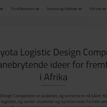
Truckførerkurs
Service og tilbehør
Om oss
yota Logistic Design Comp
nebrytende ideer for fremt
i Afrika
esign Competition er avsluttet, og vinnerne er nå kåret. K
 logistikk, og samler studenter og nyutdannede fra hele v