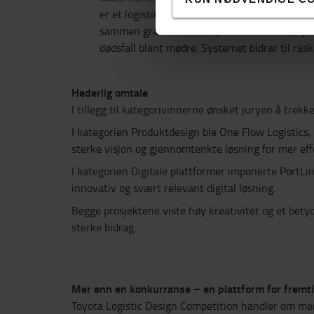
er et logistikk- og koordineringssystem for 
sammen gravide kvinner, helsearbeidere, sjåf
dødsfall blant mødre. Systemet bidrar til ras
Hederlig omtale
I tillegg til kategorivinnerne ønsket juryen å trek
I kategorien Produktdesign ble One Flow Logistics,
sterke visjon og gjennomtenkte løsning for mer effe
I kategorien Digitale plattformer imponerte PortLi
innovativ og svært relevant digital løsning.
Begge prosjektene viste høy kreativitet og et bety
sterke bidrag.
Mer enn en konkurranse – en plattform for fremt
Toyota Logistic Design Competition handler om mer 