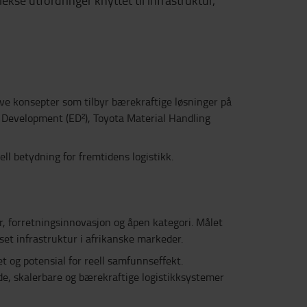
kse utfordringer knyttet til infrastruktur,
ive konsepter som tilbyr bærekraftige løsninger på
 Development (ED²), Toyota Material Handling
ll betydning for fremtidens logistikk.
er, forretningsinnovasjon og åpen kategori. Målet
set infrastruktur i afrikanske markeder.
t og potensial for reell samfunnseffekt.
de, skalerbare og bærekraftige logistikksystemer