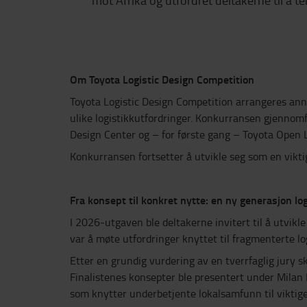
mot Afrika og utfordret deltakerne til å t
Om Toyota Logistic Design Competition
Toyota Logistic Design Competition arrangeres anne
ulike logistikkutfordringer. Konkurransen gjennom
Design Center og – for første gang – Toyota Open 
Konkurransen fortsetter å utvikle seg som en viktig
Fra konsept til konkret nytte: en ny generasjon lo
I 2026-utgaven ble deltakerne invitert til å utvikl
var å møte utfordringer knyttet til fragmenterte lo
Etter en grundig vurdering av en tverrfaglig jury s
Finalistenes konsepter ble presentert under Milan 
som knytter underbetjente lokalsamfunn til viktige