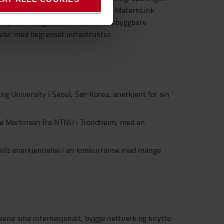
 digitale og offline verktøy kobler MaternLink
setjenester og redusere antall forebyggbare
råder med begrenset infrastruktur.
g University i Seoul, Sør-Korea, anerkjent for sin
erde Martinsen fra NTNU i Trondheim, med en
ærskilt anerkjennelse i en konkurranse med mange
eene sine internasjonalt, bygge nettverk og knytte