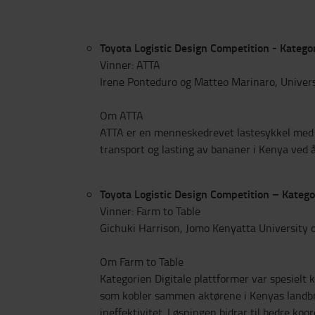
Toyota Logistic Design Competition - Katego
Vinner: ATTA
Irene Ponteduro og Matteo Marinaro, Universit
Om ATTA
ATTA er en menneskedrevet lastesykkel med tr
transport og lasting av bananer i Kenya ved å
Toyota Logistic Design Competition – Kategor
Vinner: Farm to Table
Gichuki Harrison, Jomo Kenyatta University o
Om Farm to Table
Kategorien Digitale plattformer var spesielt 
som kobler sammen aktørene i Kenyas landbru
ineffektivitet. Løsningen bidrar til bedre ko