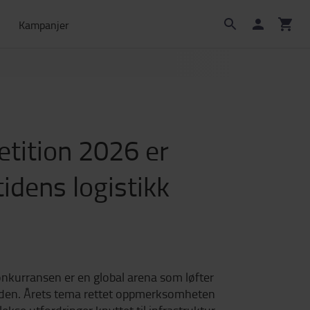
Kampanjer
etition 2026 er
idens logistikk
onkurransen er en global arena som løfter
erden. Årets tema rettet oppmerksomheten