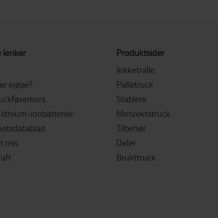
 lenker
Produktsider
Jekketralle
ler kjøpe?
Palletruck
ruckførerkurs
Stablere
lithium-ionbatterier
Motvektstruck
hetsdatablad
Tilbehør
t oss
Deler
aft
Brukttruck