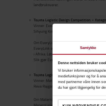
landbruksvarer.
Toyota Logistic Design Competition – Katego
Vinner: EveryLink
Sihyung Kim, Kookmin University, Seoul, Sør
Om EveryLink
Samtykke
EveryLink er et fellesskapsbasert leveringssy
i Afrika. Løsningen reduserer kostnader, øke
Slik gjør EveryLink det enklere å nå ut til lo
Denne nettsiden bruker coo
Vi bruker informasjonskapsler
Toyota Logistic Design Competition – Åpen k
mediefunksjoner og for å ana
Vinner: MaternLink
med partnerne våre innen so
Reva Rajgarah og Tulsi Nyati, Avantika Univer
du har gjort tilgjengelig for
Om MaternLink
MaternLink, som også ble kåret til konkurra
KUN NØDVENDIGE C