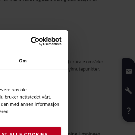
Om
tikk på siste etappe («last mile») i rurale områder
ale agenter og sentraliserte landsbyknutepunkter.
evere sosiale
u bruker nettstedet vårt,
e den med annen informasjon
eres.
g og sterke samfunnsmessige betydning. Løsningen
LAT ALLE COOKIES