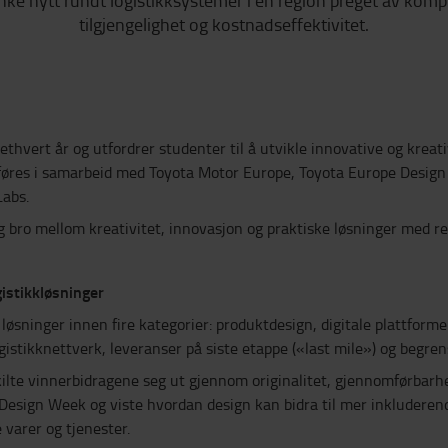
enke nytt rundt logistikksystemer i en region preget av komple
tilgjengelighet og kostnadseffektivitet.
thvert år og utfordrer studenter til å utvikle innovative og kreat
føres i samarbeid med Toyota Motor Europe, Toyota Europe Design
Labs.
 bro mellom kreativitet, innovasjon og praktiske løsninger med ree
gistikkløsninger
e løsninger innen fire kategorier: produktdesign, digitale plattform
gistikknettverk, leveranser på siste etappe («last mile») og begren
kilte vinnerbidragene seg ut gjennom originalitet, gjennomførbarhe
Design Week og viste hvordan design kan bidra til mer inkluderen
 varer og tjenester.