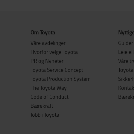
Om Toyota
Nyttige
Våre avdelinger
Guider
Hvorfor velge Toyota
Leie el
PR og Nyheter
Våre t
Toyota Service Concept
Toyota 
Toyota Production System
Sikker
The Toyota Way
Kontak
Code of Conduct
Bærekr
Bærekraft
Jobb i Toyota