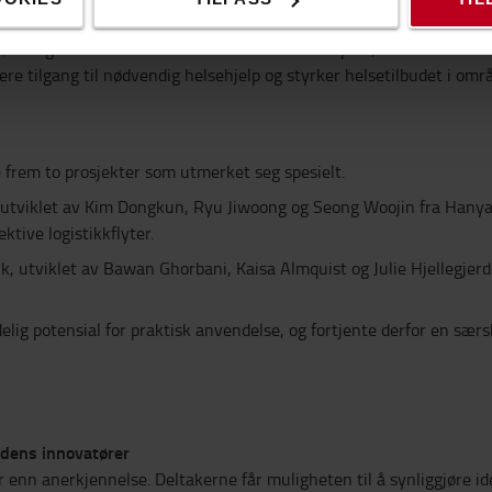
mødrehelse i rurale områder av Nigeria. Gjennom en kombinasjon av
ører og helsesentre for å forbedre akutt transport, koordinere hel
kere tilgang til nødvendig helsehjelp og styrker helsetilbudet i om
ke frem to prosjekter som utmerket seg spesielt.
 utviklet av Kim Dongkun, Ryu Jiwoong og Seong Woojin fra Hanyan
ktive logistikkflyter.
nk, utviklet av Bawan Ghorbani, Kaisa Almquist og Julie Hjellegj
delig potensial for praktisk anvendelse, og fortjente derfor en s
idens innovatører
enn anerkjennelse. Deltakerne får muligheten til å synliggjøre id