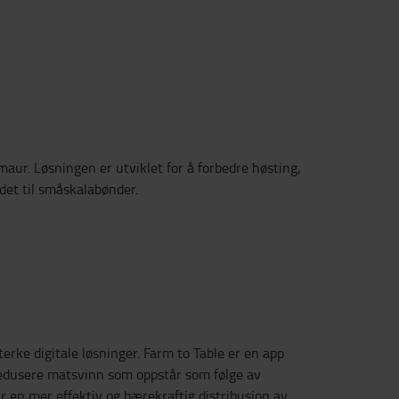
aur. Løsningen er utviklet for å forbedre høsting,
det til småskalabønder.
erke digitale løsninger. Farm to Table er en app
redusere matsvinn som oppstår som følge av
r en mer effektiv og bærekraftig distribusjon av