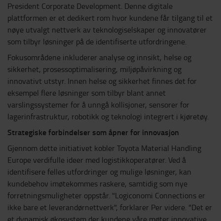
President Corporate Development. Denne digitale
plattformen er et dedikert rom hvor kundene får tilgang til et
nøye utvalgt nettverk av teknologiselskaper og innovatører
som tilbyr løsninger på de identifiserte utfordringene.
Fokusområdene inkluderer analyse og innsikt, helse og
sikkerhet, prosessoptimalisering, miljøpåvirkning og
innovativt utstyr. Innen helse og sikkerhet finnes det for
eksempel flere løsninger som tilbyr blant annet
varslingssystemer for å unngå kollisjoner, sensorer for
lagerinfrastruktur, robotikk og teknologi integrert i kjøretøy.
Strategiske forbindelser som åpner for innovasjon
Gjennom dette initiativet kobler Toyota Material Handling
Europe verdifulle ideer med logistikkoperatører. Ved å
identifisere felles utfordringer og mulige løsninger, kan
kundebehov imøtekommes raskere, samtidig som nye
forretningsmuligheter oppstår. "Logiconomi Connections er
ikke bare et leverandørnettverk", forklarer Per videre. "Det er
et dynamisk økosystem der kundene våre møter innovative