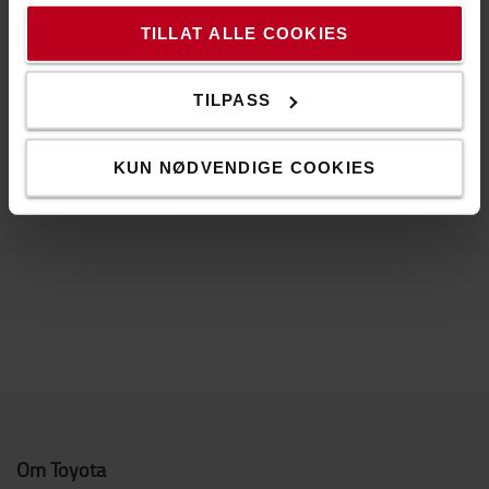
TILLAT ALLE COOKIES
Digitalization Specialist
Allan Bjerkan
TILPASS
+47 48596565
allan.bjerkan@no.toyota-industries.eu
KUN NØDVENDIGE COOKIES
Om Toyota