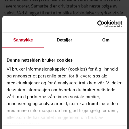
leverandører. Samarbeid er drivkraften bak neste bølge av
vekst. Ved å legge til rette for slike forbindelser styrker vi vår
rolle som en innovativ partner som hjelper kundene med å
møte utfordringer på nye og banebrytende måter".
Samtykke
Detaljer
Om
Innsikt i trender og innovasjoner innen logistikk
Denne nettsiden bruker cookies
TOYOTA MATERIAL HANDLING
Vi bruker informasjonskapsler (cookies) for å gi innhold
Pressekontakt
og annonser et personlig preg, for å levere sosiale
mediefunksjoner og for å analysere trafikken vår. Vi deler
dessuten informasjon om hvordan du bruker nettstedet
vårt, med partnerne våre innen sosiale medier,
annonsering og analysearbeid, som kan kombinere den
med annen informasjon du har gjort tilgjengelig for dem,
eller som de har samlet inn gjennom din bruk av
tjenestene deres.