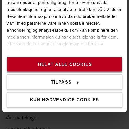
og annonser et personlig preg, for å levere sosiale
Konvensjonelle reolløsninger
mediefunksjoner og for å analysere trafikken vår. Vi deler
Pallereoler med høy tetthet
dessuten informasjon om hvordan du bruker nettstedet
Reolsystemer uten paller
vårt, med partnerne våre innen sosiale medier,
annonsering og analysearbeid, som kan kombinere den
LES MER OM REOLLØSNINGER
med annen informasjon du har gjort tilgjengelig for dem,
eller som de har samlet inn gjennom din bruk av
tjenestene deres.
KONTAKT OSS
TILLAT ALLE COOKIES
TILPASS
KUN NØDVENDIGE COOKIES
Om Toyota
Våre avdelinger
Hvorfor velge Toyota