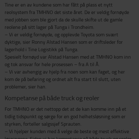
Tine er en av kundene som har fått på plass et nytt
reolsystem fra TMHNO det siste året. De er veldig fornøyde
med jobben som ble gjort da de skulle skifte ut de gamle
reolene på sitt lager på Tunga i Trondheim.
– Vi er veldig fornøyde, og opplevde Toyota som svært
dyktige, sier Ronny Alstad Hansen som er driftsleder for
lagerhold i Tine Logistikk på Tunga.
Spesielt fornøyd var Alstad Hansen med at TMHNO kom inn
og tok ansvar for hele prosessen – fra A til Å.
– Vi var avhengig av hjelp fra noen som kan faget, og her
kom de på befaring og ordnet alt fra start til slutt, uten
problemer, sier han.
Kompetanse på både truck og reoler
For TMHNO er det nettopp det at de kan komme inn på et
tidlig tidspunkt og sørge for en god helhetsløsning som er
styrken, forteller salgssjef Sprauten.
– Vi hjelper kunden med å velge de beste og mest effektive
løsningene. Siden vi har kompetanse på både truck og reoler,