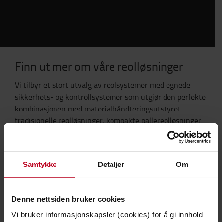
Finn ut mer om våre reolløsninger
Vi tilbyr et stort utvalg av reolsystemer med egnede
sikkerhets- og kontrollsystemer som utgjør den perfekte
kombinasjonen med materialhåndteringsutstyret:
tradisjonelle reolløsninger, kompakte pallereolløsninger
for maksimering av lagerplassen, eller reolløsninger uten
paller tilpasset virksomheten.
Samtykke
Detaljer
Om
Magnus sprauten, Salgssjef reolsystemer forteller kort
om hva vi kan tilby i vidoen til venstre.
Denne nettsiden bruker cookies
Vi bruker informasjonskapsler (cookies) for å gi innhold
Vi kan tilby løsninger for de fleste. Hovedkategoriene er: