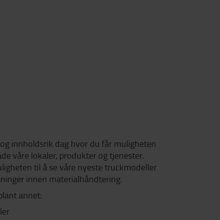
og innholdsrik dag hvor du får muligheten
åde våre lokaler, produkter og tjenester.
igheten til å se våre nyeste truckmodeller
sninger innen materialhåndtering.
blant annet:
ler