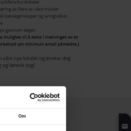
ruckførerkurslokaler
ring av flere av våre trucker
på kjøreegenskaper og svingradius
ke
ays gjennom dagen
 mulighet til å delta i trekningen av et
Forbehold om minimum antall påmeldte.)
rem våre nye lokaler og ønsker deg
 og lærerik dag!
Om