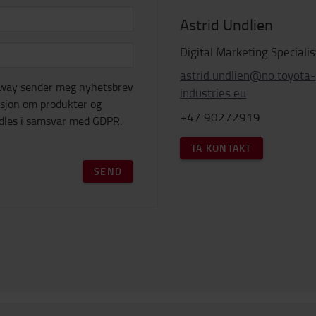
Astrid Undlien
Digital Marketing Specialis
astrid.undlien@no.toyota-
orway sender meg nyhetsbrev
industries.eu
sjon om produkter og
+47 90272919
ndles i samsvar med GDPR.
TA KONTAKT
SEND