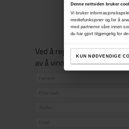
Denne nettsiden bruker coo
Vi bruker informasjonskapsler
mediefunksjoner og for å ana
med partnerne våre innen so
du har gjort tilgjengelig for
Ved å registrere deg er du 
KUN NØDVENDIGE C
av å vinne et T1-T4 truckfør