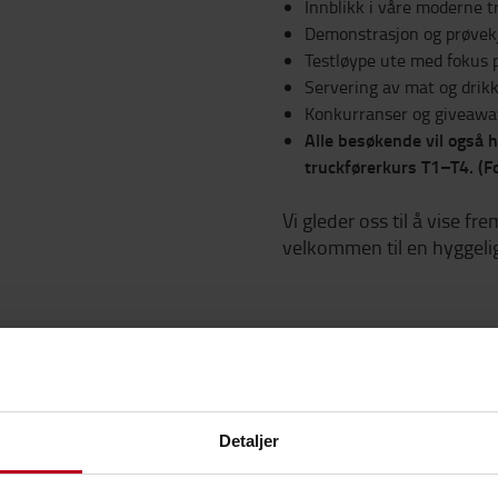
Innblikk i våre moderne t
Demonstrasjon og prøvekjø
Testløype ute med fokus 
Servering av mat og drik
Konkurranser og giveaw
Alle besøkende vil også ha
truckførerkurs T1–T4. (
Vi gleder oss til å vise f
velkommen til en hyggelig
Detaljer