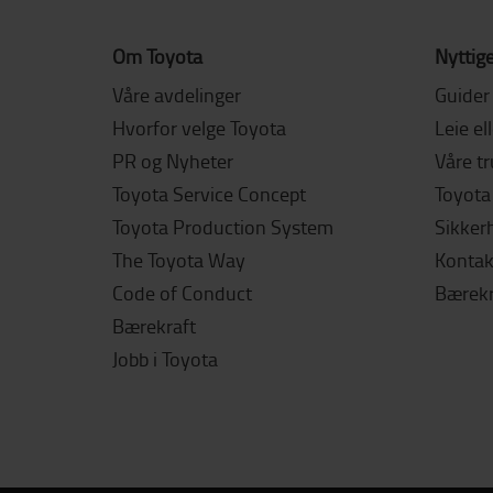
Om Toyota
Nyttige
Våre avdelinger
Guider
Hvorfor velge Toyota
Leie el
PR og Nyheter
Våre t
Toyota Service Concept
Toyota 
Toyota Production System
Sikker
The Toyota Way
Kontak
Code of Conduct
Bærekr
Bærekraft
Jobb i Toyota