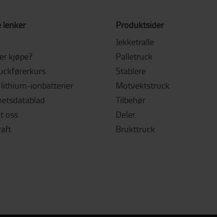
 lenker
Produktsider
Jekketralle
ler kjøpe?
Palletruck
ruckførerkurs
Stablere
lithium-ionbatterier
Motvektstruck
hetsdatablad
Tilbehør
t oss
Deler
aft
Brukttruck