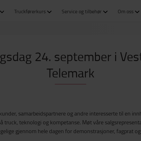
Truckførerkurs
Service og tilbehør
Om oss
gsdag 24. september i Vest
Telemark
r kunder, samarbeidspartnere og andre interesserte til en inn
å truck, teknologi og kompetanse. Møt våre salgsrepresenta
ngelige gjennom hele dagen for demonstrasjoner, fagprat og