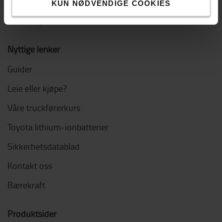
Bærekraft
KUN NØDVENDIGE COOKIES
Jobb i Toyota
Nyttige lenker
Guider
Leie eller kjøpe?
Våre truckførerkurs
Toyota lithium-ionbatterier
Sikkerhetsdatablad
Kontakt oss
Bærekraft
Produktsider