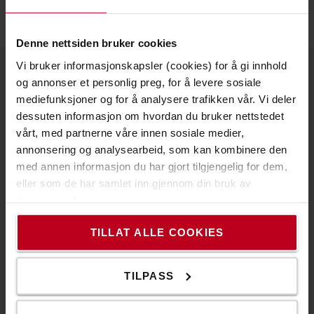
Denne nettsiden bruker cookies
Vi bruker informasjonskapsler (cookies) for å gi innhold
og annonser et personlig preg, for å levere sosiale
Om Toyota
mediefunksjoner og for å analysere trafikken vår. Vi deler
dessuten informasjon om hvordan du bruker nettstedet
Våre avdelinger
vårt, med partnerne våre innen sosiale medier,
Hvorfor velge Toyota
annonsering og analysearbeid, som kan kombinere den
med annen informasjon du har gjort tilgjengelig for dem,
PR og Nyheter
eller som de har samlet inn gjennom din bruk av
tjenestene deres.
Toyota Service Concept
Toyota Production System
TILLAT ALLE COOKIES
The Toyota Way
TILPASS
Code of Conduct