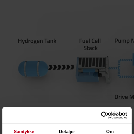
Er trucker med hydrogenbrenselceller for deg? Ta vår quiz
Tilbake til siden om brenselceller
Samtykke
Detaljer
Om