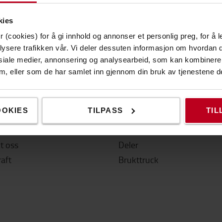
kies
 (cookies) for å gi innhold og annonser et personlig preg, for å l
lysere trafikken vår. Vi deler dessuten informasjon om hvordan d
 lenker
Produktsider
siale medier, annonsering og analysearbeid, som kan kombiner
Jekketralle
 dem, eller som de har samlet inn gjennom din bruk av tjenestene d
ler kjøpe?
Palletruck
ruckførerkurs
Stablere
OOKIES
TILPASS
TIL
lithium-ionbatterier
Motvektstruck
hetsdatablad
Tilbehør
t oss
Deler
aft
Brukttruck