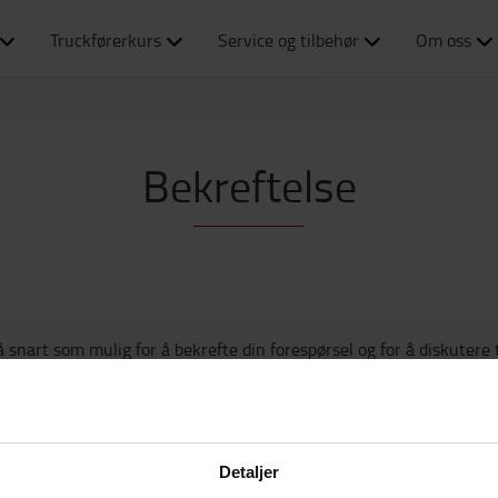
Truckførerkurs
Service og tilbehør
Om oss
Bekreftelse
 snart som mulig for å bekrefte din forespørsel og for å diskutere 
Detaljer