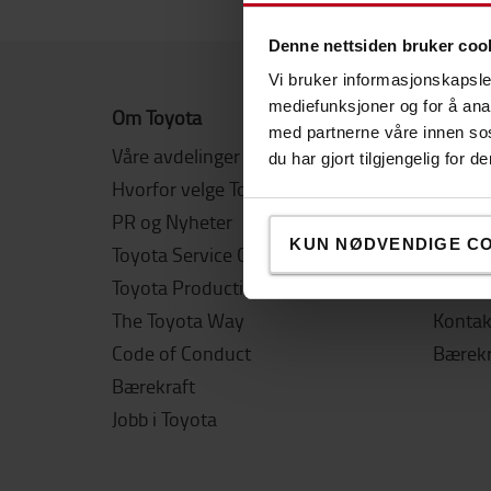
Denne nettsiden bruker coo
Vi bruker informasjonskapsler
mediefunksjoner og for å ana
Om Toyota
Nyttige
med partnerne våre innen so
Våre avdelinger
Guider
du har gjort tilgjengelig for
Hvorfor velge Toyota
Leie el
PR og Nyheter
Våre t
KUN NØDVENDIGE C
Toyota Service Concept
Toyota 
Toyota Production System
Sikker
The Toyota Way
Kontak
Code of Conduct
Bærekr
Bærekraft
Jobb i Toyota