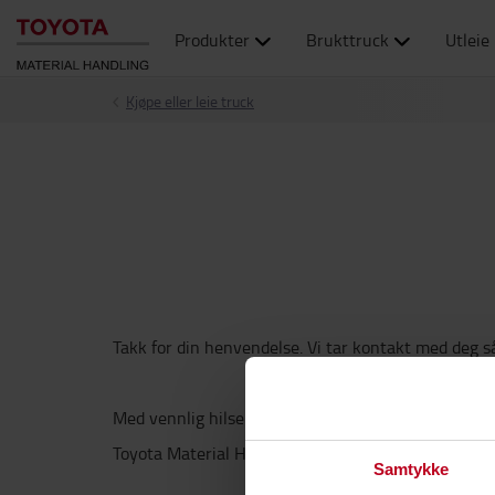
Produkter
Brukttruck
Utleie
Kjøpe eller leie truck
Takk for din henvendelse. Vi tar kontakt med deg så
Med vennlig hilsen
Toyota Material Handling Norway AS
Samtykke