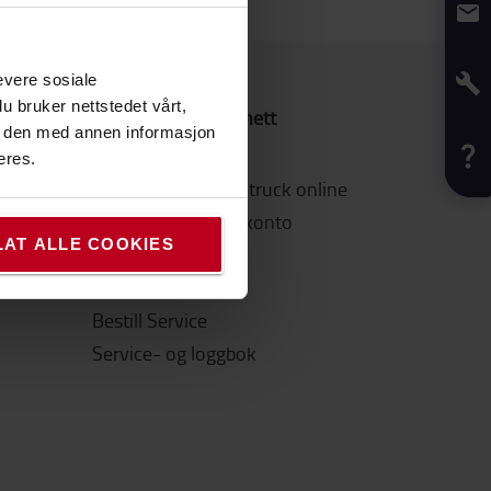
evere sosiale
u bruker nettstedet vårt,
Hvordan kjøpe på nett
e den med annen informasjon
FAQs
eres.
Hvordan kjøpe din truck online
Hvordan opprette konto
LAT ALLE COOKIES
Frakt & Levering
Betaling
Bestill Service
Service- og loggbok