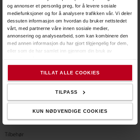
Våre truckførerkurs
og annonser et personlig preg, for å levere sosiale
mediefunksjoner og for å analysere trafikken vår. Vi deler
Toyota lithium-ionbatterier
dessuten informasjon om hvordan du bruker nettstedet
vårt, med partnerne våre innen sosiale medier,
Sikkerhetsdatablad
annonsering og analysearbeid, som kan kombinere den
Kontakt oss
med annen informasjon du har gjort tilgjengelig for dem,
eller som de har samlet inn gjennom din bruk av
Bærekraft
tjenestene deres.
Produktsider
TILLAT ALLE COOKIES
Jekketralle
TILPASS
Palletruck
Stablere
KUN NØDVENDIGE COOKIES
Motvektstruck
Tilbehør