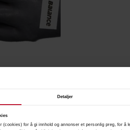
Detaljer
IFIKASJONER
POPULÆRT TRUCKUTSTYR OG TILBEHØR
KONTAK
kies
 (cookies) for å gi innhold og annonser et personlig preg, for å l