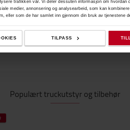
lysere trafikken vår. Vi deler dessuten informasjon om hvordan d
Spesifikasjoner
siale medier, annonsering og analysearbeid, som kan kombiner
 dem, eller som de har samlet inn gjennom din bruk av tjenestene d
Spesi
OOKIES
TILPASS
TIL
åte og kalde omgivelser. En fleksibel fôret sømløs fullt
Større
ksskum. Kromfri.
Populært truckutstyr og tilbehør
R