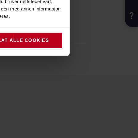
u bruker nettstedet vårt,
e den med annen informasjon
eres.
fikasjoner
LAT ALLE COOKIES
lse
:
8