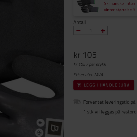
Ski hanske Triton
vinter størrelse 8
Antall
kr 105
kr 105 / per stykk
Priser uten MVA
LEGG I HANDLEKURV
Forventet leveringstid på 
1 stk vil legges på restor