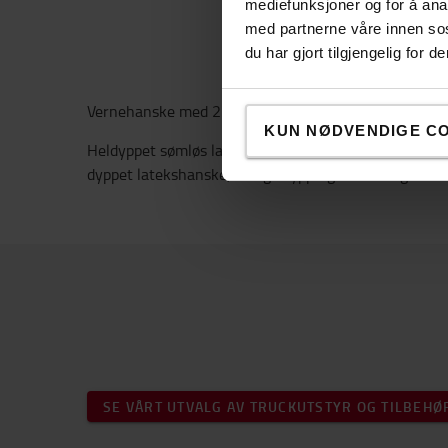
mediefunksjoner og for å ana
med partnerne våre innen so
du har gjort tilgjengelig for
Vernehanske med 2-lags dypping i lateks.
KUN NØDVENDIGE C
Heldyppet sømløs latekshanske for presisjonsarbeid i v
dyppet latekshanske, 2-lags dypping i lateks og late
SE VÅRT UTVALG AV TRUCKUTSTYR OG TILBEHØ