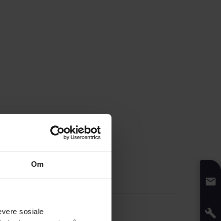
Om
T OSS
evere sosiale