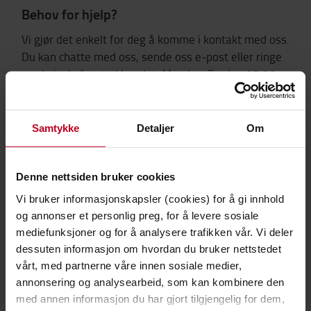
Behov for hjelp?
Vi gjør det enkelt for deg å komme i kontakt med oss.
Du kan chatte med oss, sende oss e-post eller ringe
oss hvis du foretrekker det. Mandag-Fredag 07.30-
15.30
KONTAKT OSS
Samtykke
Detaljer
Om
Denne nettsiden bruker cookies
Vi bruker informasjonskapsler (cookies) for å gi innhold
og annonser et personlig preg, for å levere sosiale
mediefunksjoner og for å analysere trafikken vår. Vi deler
dessuten informasjon om hvordan du bruker nettstedet
vårt, med partnerne våre innen sosiale medier,
annonsering og analysearbeid, som kan kombinere den
med annen informasjon du har gjort tilgjengelig for dem,