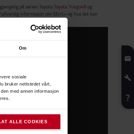
lgjengelig på serien Toyota
Toyota Traigo48
og
 Fullverdig informasjon om SEnS+ og hva det kan
Om
evere sosiale
u bruker nettstedet vårt,
e den med annen informasjon
eres.
LAT ALLE COOKIES