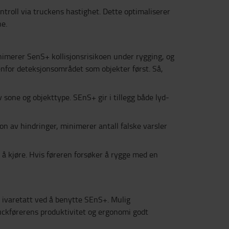
ntroll via truckens hastighet. Dette optimaliserer
ne.
nimerer SenS+ kollisjonsrisikoen under rygging, og
enfor deteksjonsområdet som objekter først. Så,
 sone og objekttype. SEnS+ gir i tillegg både lyd-
n av hindringer, minimerer antall falske varsler
r å kjøre. Hvis føreren forsøker å rygge med en
t ivaretatt ved å benytte SEnS+. Mulig
ruckførerens produktivitet og ergonomi godt