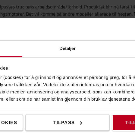
lpasses truckens arbeidsområde/forhold. Produktet blir nå først ti
ngsmotorer. Det vil komme på andre modeller allerede til høsten.
oss i Toyota Material Handling. Velg Trygt-Velg Toyota.
Detaljer
kies
 (cookies) for å gi innhold og annonser et personlig preg, for å l
lysere trafikken vår. Vi deler dessuten informasjon om hvordan d
siale medier, annonsering og analysearbeid, som kan kombiner
 dem, eller som de har samlet inn gjennom din bruk av tjenestene d
OOKIES
TILPASS
TIL
Please
accept marketing-cookies
to watch this video.