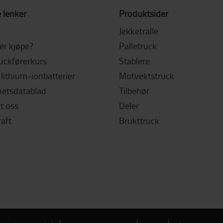
 lenker
Produktsider
Jekketralle
ler kjøpe?
Palletruck
ruckførerkurs
Stablere
lithium-ionbatterier
Motvektstruck
hetsdatablad
Tilbehør
t oss
Deler
aft
Brukttruck