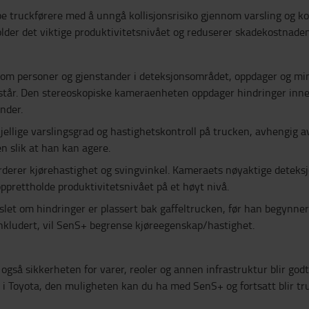
pe truckførere med å unngå kollisjonsrisiko gjennom varsling og ko
lder det viktige produktivitetsnivået og reduserer skadekostnade
ellom personer og gjenstander i deteksjonsområdet, oppdager og mi
oppstår. Den stereoskopiske kameraenheten oppdager hindringer inn
nder.
ellige varslingsgrad og hastighetskontroll på trucken, avhengig av
en slik at han kan agere.
derer kjørehastighet og svingvinkel. Kameraets nøyaktige deteksjo
pprettholde produktivitetsnivået på et høyt nivå.
arslet om hindringer er plassert bak gaffeltrucken, før han begynne
inkludert, vil SenS+ begrense kjøreegenskap/hastighet.
 også sikkerheten for varer, reoler og annen infrastruktur blir god
s i Toyota, den muligheten kan du ha med SenS+ og fortsatt blir t