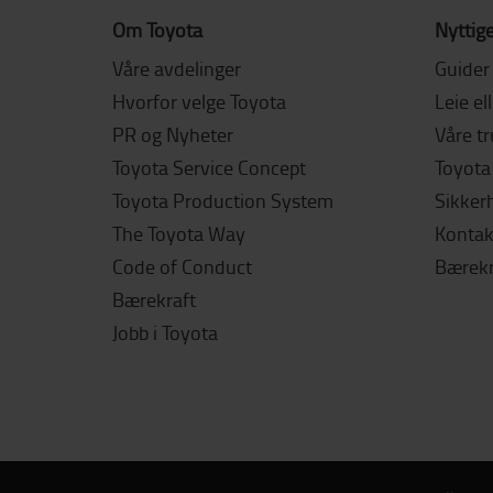
Om Toyota
Nyttige
Våre avdelinger
Guider
Hvorfor velge Toyota
Leie el
PR og Nyheter
Våre t
Toyota Service Concept
Toyota 
Toyota Production System
Sikker
The Toyota Way
Kontak
Code of Conduct
Bærekr
Bærekraft
Jobb i Toyota