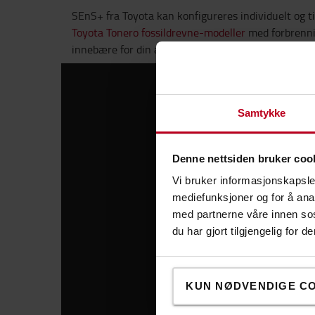
SEnS+ fra Toyota kan konfigureres individuelt og ti
Toyota Tonero fossildrevne-modeller
med forbrenni
innebære for din applikasjon får du ved å kontakte 
Samtykke
Denne nettsiden bruker coo
Vi bruker informasjonskapsler
mediefunksjoner og for å ana
med partnerne våre innen so
du har gjort tilgjengelig for
KUN NØDVENDIGE C