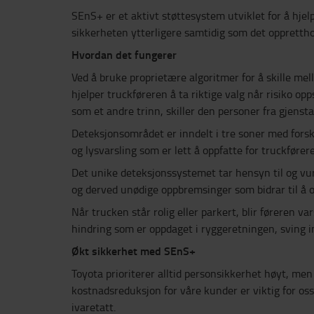
SEnS+ er et aktivt støttesystem utviklet for å hjel
sikkerheten ytterligere samtidig som det opprettho
Hvordan det fungerer
Ved å bruke proprietære algoritmer for å skille m
hjelper truckføreren å ta riktige valg når risiko 
som et andre trinn, skiller den personer fra gjensta
Deteksjonsområdet er inndelt i tre soner med forskj
og lysvarsling som er lett å oppfatte for truckfører
Det unike deteksjonssystemet tar hensyn til og vur
og derved unødige oppbremsinger som bidrar til å o
Når trucken står rolig eller parkert, blir føreren v
hindring som er oppdaget i ryggeretningen, sving 
Økt sikkerhet med SEnS+
Toyota prioriterer alltid personsikkerhet høyt, men
kostnadsreduksjon for våre kunder er viktig for os
ivaretatt.