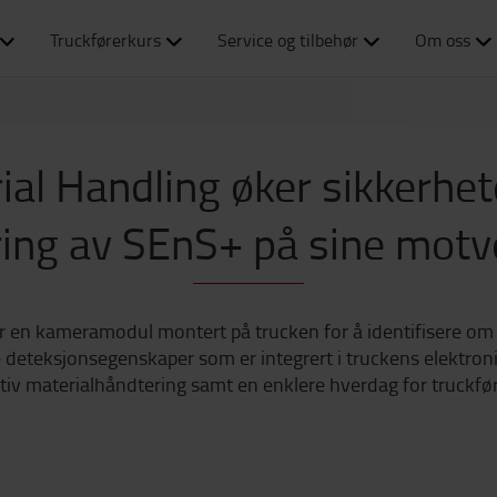
Truckførerkurs
Service og tilbehør
Om oss
al Handling øker sikkerhet
ing av SEnS+ på sine motv
r en kameramodul montert på trucken for å identifisere om d
deteksjonsegenskaper som er integrert i truckens elektronisk
tiv materialhåndtering samt en enklere hverdag for truckfø