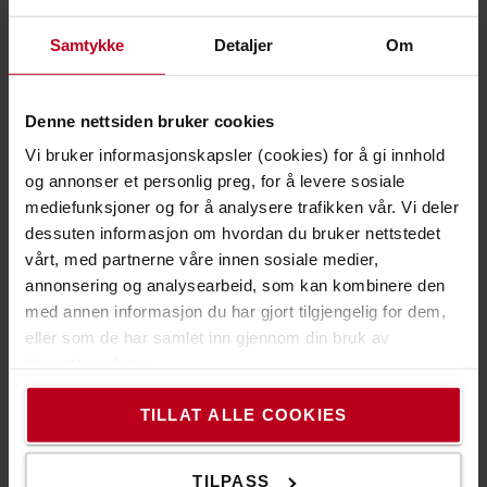
TOYOTA MATERIAL HANDLING
Samtykke
Detaljer
Om
Pressekontakt
Denne nettsiden bruker cookies
Vi bruker informasjonskapsler (cookies) for å gi innhold
og annonser et personlig preg, for å levere sosiale
mediefunksjoner og for å analysere trafikken vår. Vi deler
dessuten informasjon om hvordan du bruker nettstedet
vårt, med partnerne våre innen sosiale medier,
annonsering og analysearbeid, som kan kombinere den
med annen informasjon du har gjort tilgjengelig for dem,
Digitalization Specialist
eller som de har samlet inn gjennom din bruk av
Allan Bjerkan
tjenestene deres.
+47 48596565
allan.bjerkan@no.toyota-industries.eu
TILLAT ALLE COOKIES
TILPASS