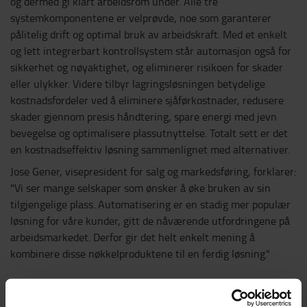
og dermed gi klart arbeidsrom under. Alle tre
systemkomponentene er velprøvde, noe som garanterer
pålitelig drift og optimal bruk av arbeidskraft. Med et enkelt
og lett integrerbart kontrollsystem står automasjon også for
sikkerhet og nøyaktighet, og eliminerer risikoen for skader
eller ulykker. Videre tilbyr lagringsløsningen betydelige
kostnadsfordeler ved å eliminere sjåførkostnader, redusere
skader gjennom presis håndtering, spare energi med jevn
bevegelse og optimalisere plassutnyttelse. Totalt sett er det
en kostnadseffektiv løsning sammenlignet med alternativer.
Jose Gener, visepresident for salg og markedsføring, forklarer:
"Vi ser mange selskaper som ønsker å øke bruken av sin
tilgjengelige plass. Automatisering er en stadig mer populær
løsning for våre kunder, gitt de nåværende utfordringene på
arbeidsmarkedet. Derfor gir det helt enkelt mening å
kombinere disse nøkkelproduktene til en ferdig løsning."
Mer om vår fullt automatiserte lagringsløsning. >>