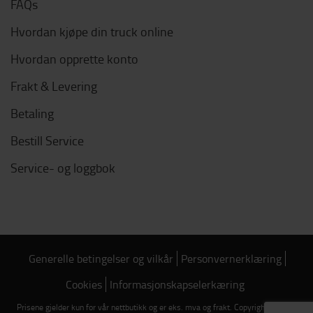
FAQs
Hvordan kjøpe din truck online
Hvordan opprette konto
Frakt & Levering
Betaling
Bestill Service
Service- og loggbok
Generelle betingelser og vilkår
Personvernerklæring
Cookies
Informasjonskapselerkæring
Prisene gjelder kun for vår nettbutikk og er eks. mva og frakt. Copyright © 2026