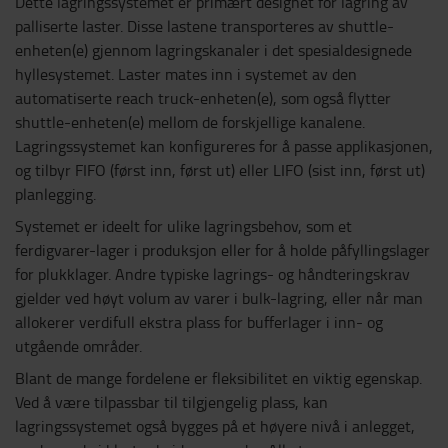
Dette lagringssystemet er primært designet for lagring av
palliserte laster. Disse lastene transporteres av shuttle-
enheten(e) gjennom lagringskanaler i det spesialdesignede
hyllesystemet. Laster mates inn i systemet av den
automatiserte reach truck-enheten(e), som også flytter
shuttle-enheten(e) mellom de forskjellige kanalene.
Lagringssystemet kan konfigureres for å passe applikasjonen,
og tilbyr FIFO (først inn, først ut) eller LIFO (sist inn, først ut)
planlegging.
Systemet er ideelt for ulike lagringsbehov, som et
ferdigvarer-lager i produksjon eller for å holde påfyllingslager
for plukklager. Andre typiske lagrings- og håndteringskrav
gjelder ved høyt volum av varer i bulk-lagring, eller når man
allokerer verdifull ekstra plass for bufferlager i inn- og
utgående områder.
Blant de mange fordelene er fleksibilitet en viktig egenskap.
Ved å være tilpassbar til tilgjengelig plass, kan
lagringssystemet også bygges på et høyere nivå i anlegget,